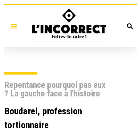
Repentance pourquoi pas eux
? La gauche face à l'histoire
Boudarel, profession
tortionnaire