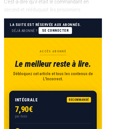
C’est-à-dire qu’il était le commandant en
second et rééduquait les prisonniers
LA SUITE EST RÉSERVÉE AUX ABONNÉS.
DÉJÀ ABONNÉ ?
SE CONNECTER
ACCÈS ABONNÉ
Le meilleur reste à lire.
Débloquez cet article et tous les contenus de
L'Incorrect.
INTÉGRALE
RECOMMANDÉ
7,90€
par mois