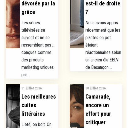
dévorée par la
est-il de droite
grâce
?
Les séries
Nous avons appris
télévisées se
récemment que les
suivent et ne se
plantes en pot
ressemblent pas :
étaient
conçues comme
réactionnaires selon
des produits
un ancien élu EELV
marketing uniques
de Besançon....
par...
31 juillet 2026
30 juillet 2026
Les meilleures
Camarade,
cuites
encore un
littéraires
effort pour
critiquer
L’été, on boit. On