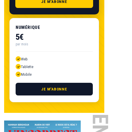
JE M'ABONNE
NUMÉRIQUE
5€
par mois
Web
Tablette
Mobile
JE M'ABONNE