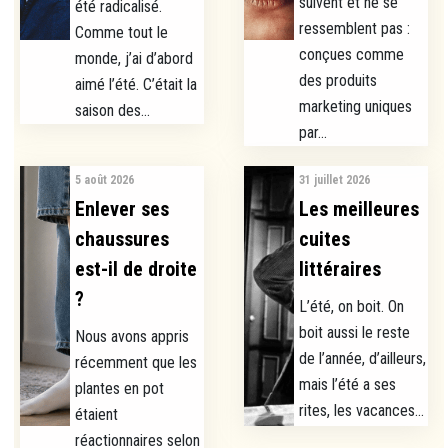
suivent et ne se
été radicalisé.
ressemblent pas :
Comme tout le
conçues comme
monde, j’ai d’abord
des produits
aimé l’été. C’était la
marketing uniques
saison des...
par...
5 août 2026
31 juillet 2026
Enlever ses
Les meilleures
chaussures
cuites
est-il de droite
littéraires
?
L’été, on boit. On
boit aussi le reste
Nous avons appris
de l’année, d’ailleurs,
récemment que les
mais l’été a ses
plantes en pot
rites, les vacances...
étaient
réactionnaires selon