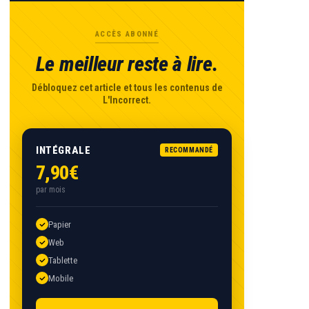
ACCÈS ABONNÉ
Le meilleur reste à lire.
Débloquez cet article et tous les contenus de
L'Incorrect.
INTÉGRALE
RECOMMANDÉ
7,90€
par mois
Papier
Web
Tablette
Mobile