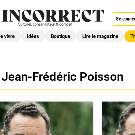
Se conne
de vivre
Idées
Boutique
Lire le magazine
Tr
:
Jean-Frédéric Poisson