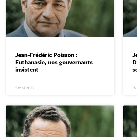
Jean-Frédéric Poisson :
J
Euthanasie, nos gouvernants
D
insistent
s
5 mai 2022
15