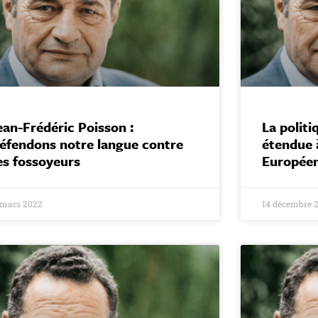
ean-Frédéric Poisson :
La polit
éfendons notre langue contre
étendue à
es fossoyeurs
Européen
 mars 2022
14 décembre 