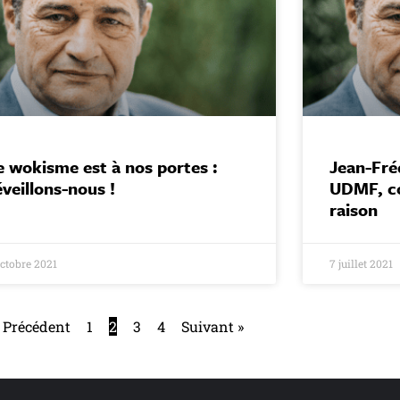
e wokisme est à nos portes :
Jean-Fréd
éveillons-nous !
UDMF, co
raison
octobre 2021
7 juillet 2021
 Précédent
1
2
3
4
Suivant »