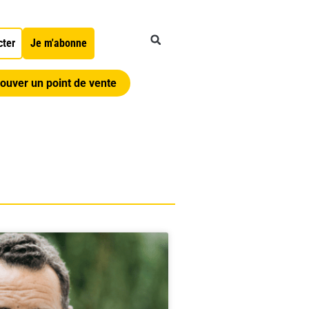
cter
Je m'abonne
ouver un point de vente