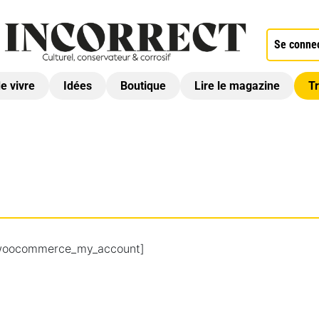
Se conne
de vivre
Idées
Boutique
Lire le magazine
Tr
woocommerce_my_account]