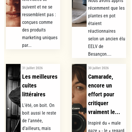
Nous avons appris
suivent et ne se
récemment que les
ressemblent pas :
plantes en pot
conçues comme
étaient
des produits
réactionnaires
marketing uniques
selon un ancien élu
par...
EELV de
Besançon....
31 juillet 2026
30 juillet 2026
Les meilleures
Camarade,
cuites
encore un
littéraires
effort pour
critiquer
L’été, on boit. On
vraiment le...
boit aussi le reste
de l’année,
Inspiré du « male
d’ailleurs, mais
gaze » - le « regard