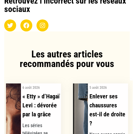
Retrouvez l’incorrect sur les réseaux
sociaux
Les autres articles
recommandés pour vous​
6 août 2026
5 août 2026
« Etty » d’Hagaï
Enlever ses
Levi : dévorée
chaussures
par la grâce
est-il de droite
?
Les séries
télévisées se