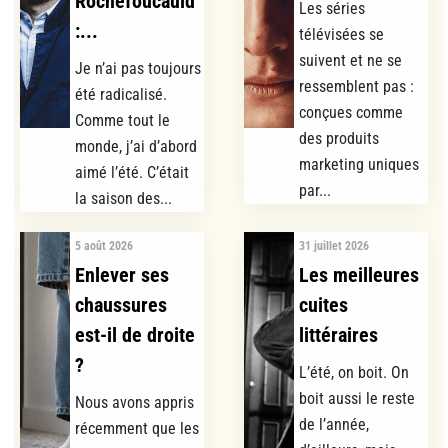
Rochefoucauld
Les séries
:...
télévisées se
suivent et ne se
Je n’ai pas toujours
ressemblent pas :
été radicalisé.
conçues comme
Comme tout le
des produits
monde, j’ai d’abord
marketing uniques
aimé l’été. C’était
par...
la saison des...
5 août 2026
31 juillet 2026
Enlever ses
Les meilleures
chaussures
cuites
est-il de droite
littéraires
?
L’été, on boit. On
boit aussi le reste
Nous avons appris
de l’année,
récemment que les