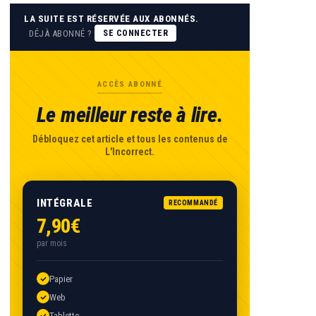
LA SUITE EST RÉSERVÉE AUX ABONNÉS.
DÉJÀ ABONNÉ ?
SE CONNECTER
ACCÈS ABONNÉ
Le meilleur reste à lire.
Débloquez cet article et tous les contenus de
L'Incorrect.
INTÉGRALE
RECOMMANDÉ
7,90€
par mois
Papier
Web
Tablette