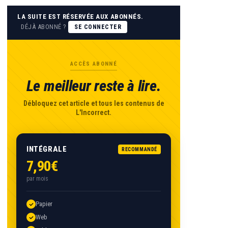
LA SUITE EST RÉSERVÉE AUX ABONNÉS.
DÉJÀ ABONNÉ ?
SE CONNECTER
ACCÈS ABONNÉ
Le meilleur reste à lire.
Débloquez cet article et tous les contenus de
L'Incorrect.
INTÉGRALE
RECOMMANDÉ
7,90€
par mois
Papier
Web