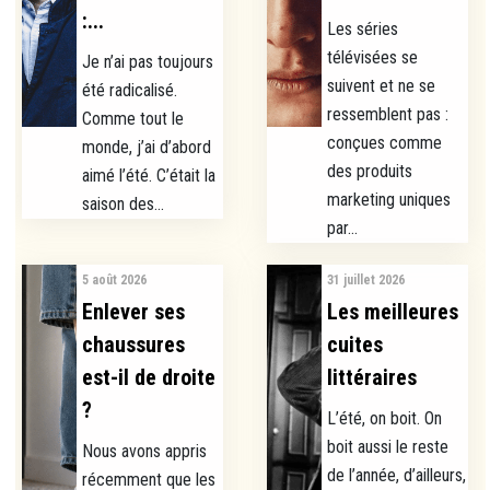
:...
Les séries
télévisées se
Je n’ai pas toujours
suivent et ne se
été radicalisé.
ressemblent pas :
Comme tout le
conçues comme
monde, j’ai d’abord
des produits
aimé l’été. C’était la
marketing uniques
saison des...
par...
5 août 2026
31 juillet 2026
Enlever ses
Les meilleures
chaussures
cuites
est-il de droite
littéraires
?
L’été, on boit. On
boit aussi le reste
Nous avons appris
de l’année, d’ailleurs,
récemment que les