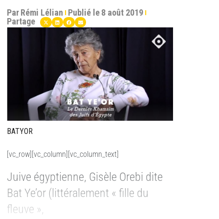
Par
Rémi Lélian
Publié le
8 août 2019
Partage
BATYOR
[vc_row][vc_column][vc_column_text]
Juive égyptienne, Gisèle Orebi dite
Bat Ye’or (littéralement « fille du
fleuve »,