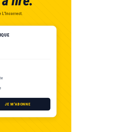
à lire.
 L'Incorrect.
IQUE
te
e
JE M'ABONNE