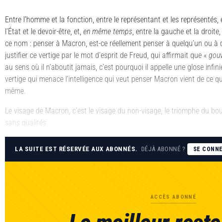
Entre l’homme et la fonction, entre le représentant et les représentés, ent
l’État et le devoir-être, et,
en même temps
, entre la gauche et la droite
ce nom : penser à Macron, est-ce réellement penser à quelqu’un ou à
justifier ce vertige par le mot d’esprit de Freud, qui affirmait que «
gou
au sens où il n’aboutit jamais, c’est pourquoi il appelle une glose infini
vertige qui menace l’intelligence qui veut penser Macron vient de ce qu’i
même.
Le visage de Macron, c’est le visage du non-visage, le triomphe du b
sans qualités
LA SUITE EST RÉSERVÉE AUX ABONNÉS.
DÉJÀ ABONNÉ ?
SE CONN
ACCÈS ABONNÉ