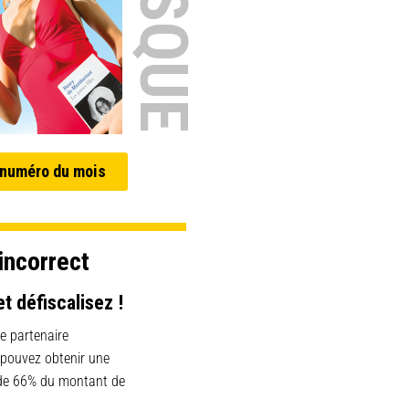
 numéro du mois
incorrect
et défiscalisez !
e partenaire
 pouvez obtenir une
 de 66% du montant de