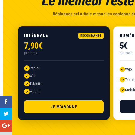
Le meilleur reste 
Débloquez cet article et tous les contenus de
INTÉGRALE
NUMÉR
RECOMMANDÉ
7,90€
5€
par mois
par mois
Papier
Web
Web
Tablet
Tablette
Mobil
Mobile
JE M'ABONNE