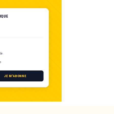
IQUE
te
e
JE M'ABONNE