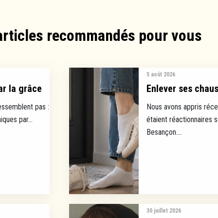
articles recommandés pour vous​
5 août 2026
ar la grâce
Enlever ses chauss
ressemblent pas :
Nous avons appris réce
ques par...
étaient réactionnaires 
Besançon....
30 juillet 2026