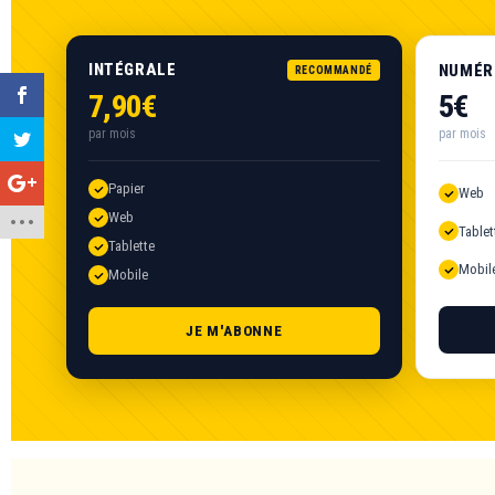
INTÉGRALE
NUMÉR
RECOMMANDÉ
7,90€
5€
par mois
par mois
Papier
Web
Web
Tablet
Tablette
Mobil
Mobile
JE M'ABONNE