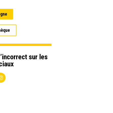
igne
hèque
’incorrect sur les
ciaux