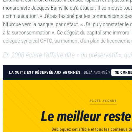
monarchiste Jacques Bainville qu’à étudier. Il se motive t
communication : « J’étais fasciné par les communicants des 
bifurque vers la banque, par défaut. « J’ai pu y constater l
à la surconsommation ». Ce dégoût du capitalisme immoral
délégué syndical CFTC, au moment d’un plan de licenciemen
En 2008 éclate l’affaire dite « du préservatif », qu
LA SUITE EST RÉSERVÉE AUX ABONNÉS.
DÉJÀ ABONNÉ ?
SE CONN
ACCÈS ABONNÉ
Le meilleur reste 
Débloquez cet article et tous les contenus de