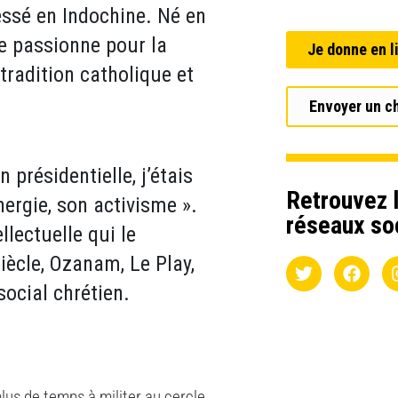
lessé en Indochine. Né en
 se passionne pour la
Je donne en l
 tradition catholique et
Envoyer un c
n présidentielle, j’étais
Retrouvez l
nergie, son activisme ».
réseaux so
llectuelle qui le
iècle, Ozanam, Le Play,
social chrétien.
lus de temps à militer au cercle