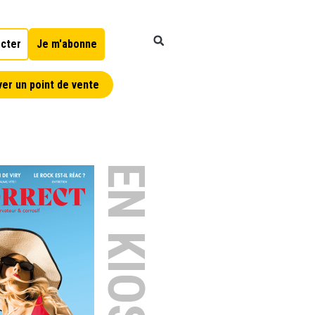
cter
Je m'abonne
er un point de vente
EN KIOSQUE