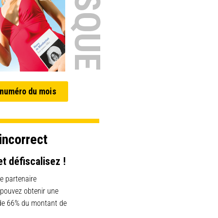
 numéro du mois
incorrect
et défiscalisez !
e partenaire
 pouvez obtenir une
 de 66% du montant de