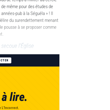
out de même pour des études de
années-pub à la Séguéla » ! Il
e délire du surendettement menant
 le pousse à se proposer comme
t.
i secoue l’Église
ECTER
à lire.
 L'Incorrect.