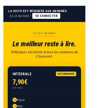
LA SUITE EST RÉSERVÉE AUX ABONNÉS.
DÉJÀ ABONNÉ ?
SE CONNECTER
ACCÈS ABONNÉ
Le meilleur reste à lire.
Débloquez cet article et tous les contenus de
L'Incorrect.
INTÉGRALE
RECOMMANDÉ
7,90€
par mois
Papier
Web