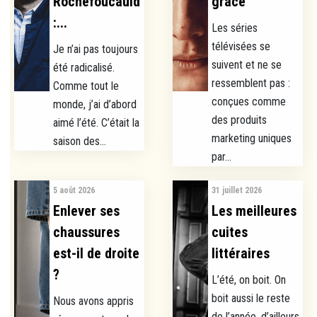
Rochefoucauld
grâce
:...
Les séries
télévisées se
Je n’ai pas toujours
suivent et ne se
été radicalisé.
ressemblent pas :
Comme tout le
conçues comme
monde, j’ai d’abord
des produits
aimé l’été. C’était la
marketing uniques
saison des...
par...
5 août 2026
31 juillet 2026
Enlever ses
Les meilleures
chaussures
cuites
est-il de droite
littéraires
?
L’été, on boit. On
boit aussi le reste
Nous avons appris
de l’année, d’ailleurs,