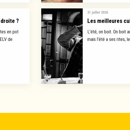
31 juillet 2026
droite ?
Les meilleures cui
tes en pot
L’été, on boit. On boit a
EELV de
mais l’été a ses rites, l