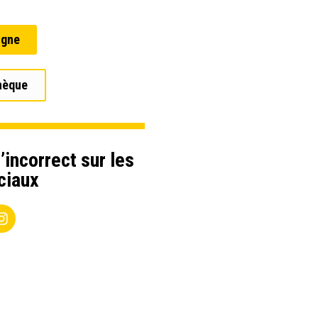
igne
hèque
’incorrect sur les
ciaux