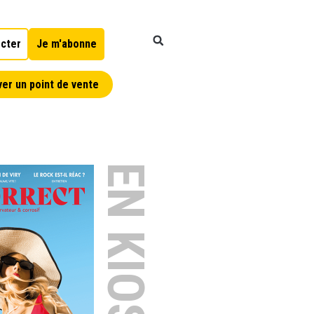
cter
Je m'abonne
er un point de vente
EN KIOSQUE