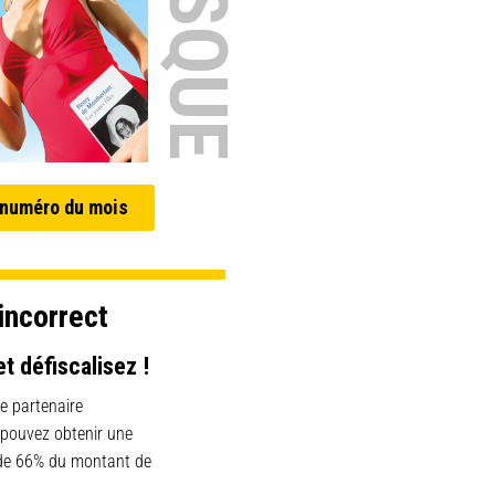
 numéro du mois
incorrect
et défiscalisez !
e partenaire
 pouvez obtenir une
 de 66% du montant de