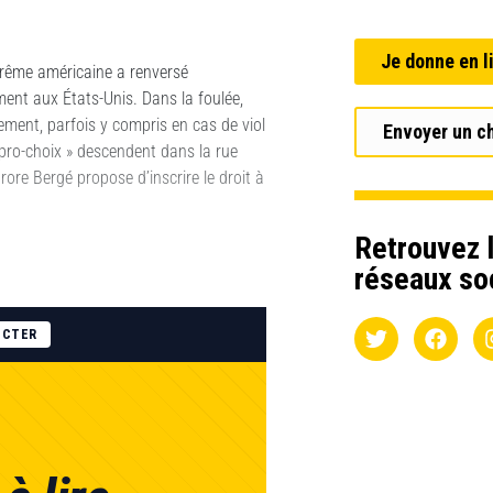
Je donne en l
prême américaine a renversé
ment aux États-Unis. Dans la foulée,
ement, parfois y compris en cas de viol
Envoyer un c
 « pro-choix » descendent dans la rue
rore Bergé propose d’inscrire le droit à
Retrouvez l
réseaux so
ECTER