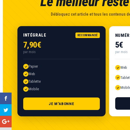
Le meilleur reste 
Débloquez cet article et tous les contenus de
INTÉGRALE
NUMÉR
RECOMMANDÉ
7,90€
5€
par mois
par mois
Papier
Web
Web
Tablet
Tablette
Mobil
Mobile
JE M'ABONNE