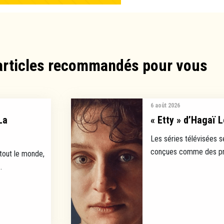
articles recommandés pour vous​
6 août 2026
La
« Etty » d’Hagaï L
Les séries télévisées s
conçues comme des prod
 tout le monde,
.