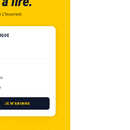
à lire.
 L'Incorrect.
IQUE
te
e
JE M'ABONNE