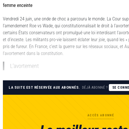
femme enceinte
Vendredi 24 juin, une onde de choc a parcouru le monde. La Cour su
l’amendement Roe vs Wade, qui constitutionnalisait le droit à l’avorte
certains États conservateurs ont promulgué une loi interdisant l’avort
et d’inceste. Les militants pro-vie laissent éclater leur joie, quand les
pris de fureur. En France, c’est la guerre sur les réseaux sociaux, et Au
l’avortement dans la constitution.
L’avortement
LA SUITE EST RÉSERVÉE AUX ABONNÉS.
DÉJÀ ABONNÉ ?
SE CONN
ACCÈS ABONNÉ