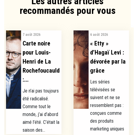
Les autres articles
recommandés pour vous​
7 août 2026
6 août 2026
Carte noire
« Etty »
pour Louis-
d’Hagaï Levi :
Henri de La
dévorée par la
Rochefoucauld
grâce
:...
Les séries
télévisées se
Je n’ai pas toujours
suivent et ne se
été radicalisé.
ressemblent pas :
Comme tout le
conçues comme
monde, j’ai d’abord
des produits
aimé l’été. C’était la
marketing uniques
saison des...