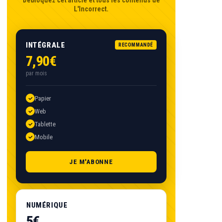
Débloquez cet article et tous les contenus de
L'Incorrect.
INTÉGRALE
RECOMMANDÉ
7,90€
par mois
Papier
Web
Tablette
Mobile
JE M'ABONNE
NUMÉRIQUE
5€