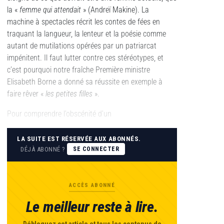
la «
femme qui attendait
» (Andreï Makine). La
machine à spectacles récrit les contes de fées en
traquant la langueur, la lenteur et la poésie comme
autant de mutilations opérées par un patriarcat
impénitent. Il faut lutter contre ces stéréotypes, et
c’est pourquoi notre fraîche Première ministre
Elisabeth Borne a donné sa réussite en exemple à
faire rêver «
les petites filles
».
Pour comprendre l’obscénité d’un
LA SUITE EST RÉSERVÉE AUX ABONNÉS.
DÉJÀ ABONNÉ ?
SE CONNECTER
ACCÈS ABONNÉ
Le meilleur reste à lire.