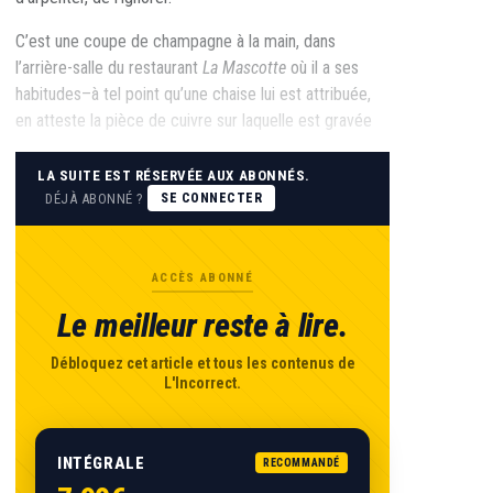
C’est une coupe de champagne à la main, dans
l’arrière-salle du restaurant
La Mascotte
où il a ses
habitudes–à tel point qu’une chaise lui est attribuée,
en atteste la pièce de cuivre sur laquelle est gravée
LA SUITE EST RÉSERVÉE AUX ABONNÉS.
DÉJÀ ABONNÉ ?
SE CONNECTER
ACCÈS ABONNÉ
Le meilleur reste à lire.
Débloquez cet article et tous les contenus de
L'Incorrect.
INTÉGRALE
RECOMMANDÉ