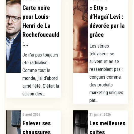
Carte noire
« Etty »
pour Louis-
d’Hagaï Levi :
Henri de La
dévorée par la
Rochefoucauld
grâce
:...
Les séries
télévisées se
Je n’ai pas toujours
suivent et ne se
été radicalisé.
ressemblent pas :
Comme tout le
conçues comme
monde, j’ai d’abord
des produits
aimé l’été. C’était la
marketing uniques
saison des...
par...
5 août 2026
31 juillet 2026
Enlever ses
Les meilleures
chaussures
cuites