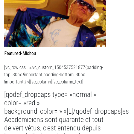
Featured-Michou
[vc_row css= ».vc_custom_1504537521877{padding-
top: 30px !important;padding-bottom: 30px
!important;} »][vc_column][vc_column_text]
[qodef_dropcaps type= »normal »
color= »red »
background_color= » »]L[/qodef_dropcaps]es
Académiciens sont quarante et tout
de vert vêtus, c’est entendu depuis