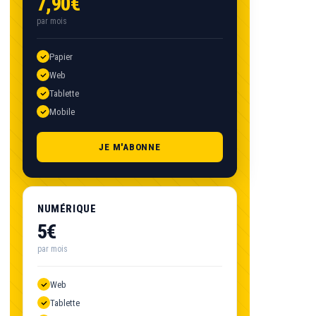
7,90€
par mois
Papier
Web
Tablette
Mobile
JE M'ABONNE
NUMÉRIQUE
5€
par mois
Web
Tablette