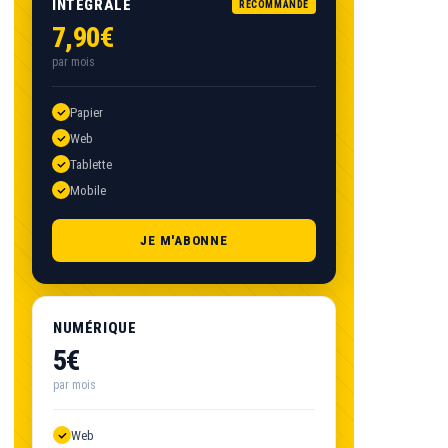
INTÉGRALE
RECOMMANDÉ
7,90€
par mois
Papier
Web
Tablette
Mobile
JE M'ABONNE
NUMÉRIQUE
5€
par mois
Web