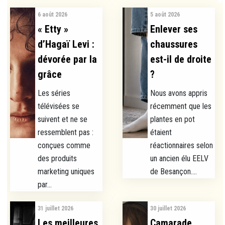
6 août 2026
5 août 2026
« Etty »
Enlever ses
d’Hagaï Levi :
chaussures
dévorée par la
est-il de droite
grâce
?
Les séries
Nous avons appris
télévisées se
récemment que les
suivent et ne se
plantes en pot
ressemblent pas :
étaient
conçues comme
réactionnaires selon
des produits
un ancien élu EELV
marketing uniques
de Besançon....
par...
31 juillet 2026
30 juillet 2026
Les meilleures
Camarade,