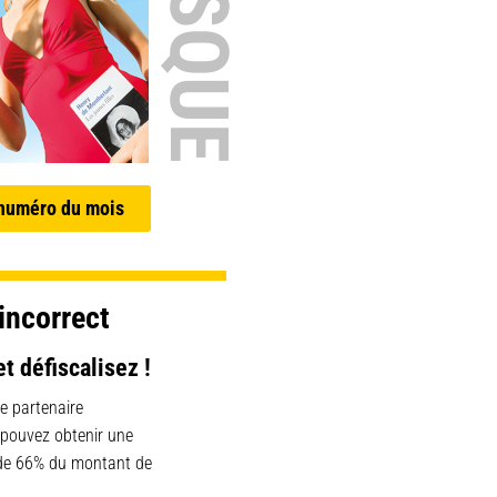
 numéro du mois
incorrect
et défiscalisez !
e partenaire
 pouvez obtenir une
 de 66% du montant de