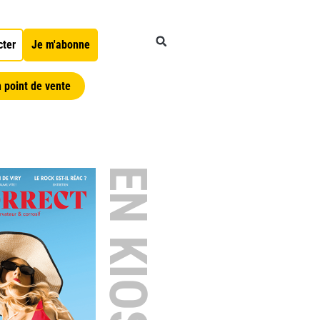
cter
Je m'abonne
 point de vente
EN KIOSQUE