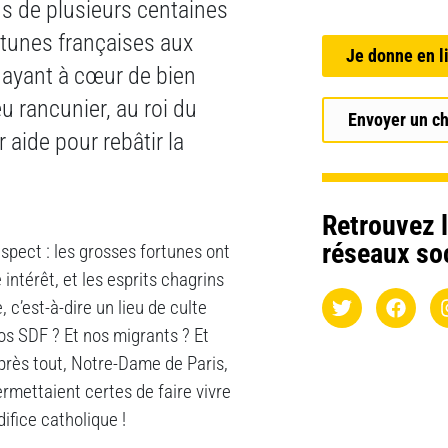
s de plusieurs centaines
rtunes françaises aux
Je donne en l
 ayant à cœur de bien
u rancunier, au roi du
Envoyer un c
aide pour rebâtir la
Retrouvez l
réseaux so
uspect : les grosses fortunes ont
intérêt, et les esprits chagrins
 c’est-à-dire un lieu de culte
nos SDF ? Et nos migrants ? Et
Après tout, Notre-Dame de Paris,
 permettaient certes de faire vivre
ifice catholique !