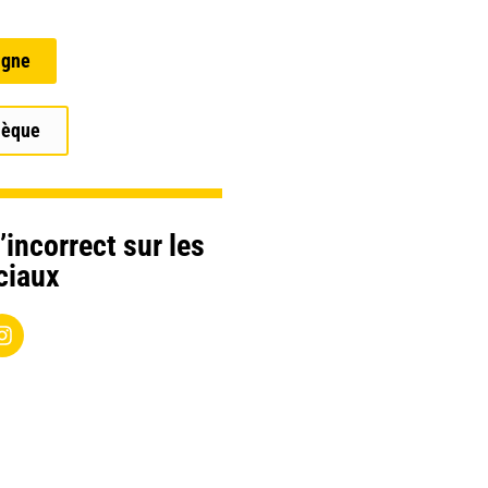
igne
hèque
’incorrect sur les
ciaux