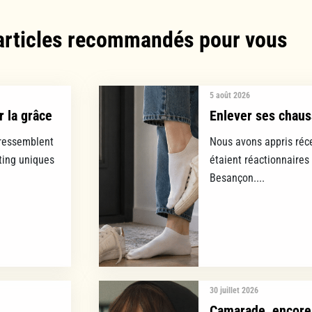
articles recommandés pour vous​
5 août 2026
r la grâce
Enlever ses chauss
 ressemblent
Nous avons appris réc
ting uniques
étaient réactionnaires
Besançon....
30 juillet 2026
Camarade, encore 