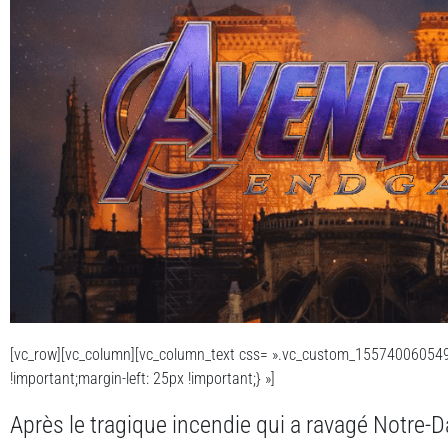
[vc_row][vc_column][vc_column_text css= ».vc_custom_155740060549
!important;margin-left: 25px !important;} »]
Après le tragique incendie qui a ravagé Notre-Da