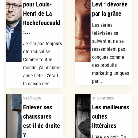
pour Louis-
Levi : dévorée
Henri de La
par la grâce
Rochefoucauld
Les séries
:...
télévisées se
suivent et ne se
Je n’ai pas toujours
ressemblent pas :
été radicalisé.
conçues comme
Comme tout le
des produits
monde, j’ai d’abord
marketing uniques
aimé l’été. C’était
par...
la saison des...
5 août 2026
31 juillet 2026
Enlever ses
Les meilleures
chaussures
cuites
est-il de droite
littéraires
?
L’été, on boit. On