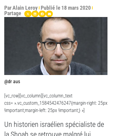
Par
Alain Leroy
Publié le
18 mars 2020
Partage
@dr aus
[vc_row][vc_column][vc_column_text
css= ».vc_custom_1584542476247{margin-right: 25px
!important;margin-left: 25px !important;} »]
Un historien israélien spécialiste de
la Shoah se retrouve malgré lui