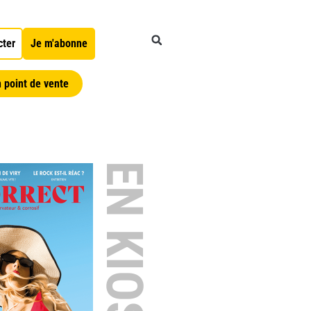
cter
Je m'abonne
 point de vente
EN KIOSQUE