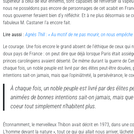
supérieur à celui de leur ennemis, sont capables de renverser la vapeu
nous ne possédons pas encore de personnages de cet acabit en Franc
nous gouverner feraient bien d’y réfléchir. Et à ne plus désormais se
fabuleux M. Castaner l’a encore fait.
Lire aussi
:
Agnès Thill : « Au motif de ne pas mourir, on nous empêche 
Le courage. Une fois encore le grand absent de l’éthique de ceux qui 
doux pays de France : on peut dire que déjà lorsque Paris était assiég
princes carolingiens avaient déserté. De même durant la guerre de Ce
chaque fois, un noble peuple est livré par des élites peut-être douées
intentions sait-on jamais, mais que l’opiniâtreté, la persévérance, le c
À chaque fois, un noble peuple est livré par des élites p
animées de bonnes intentions sait-on jamais, mais que l’
coeur tout simplement n’habitent plus.
Étonnamment, le merveilleux Thibon avait décrit en 1973, dans une con
L’homme devant la nature », tout ce qui qui allait nous arriver, lâcheté 