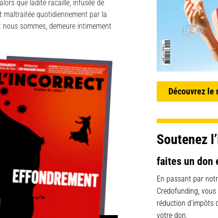
ors que ladite racaille, infusée de
st maltraitée quotidiennement par la
dont nous sommes, demeure intimement
Découvrez le
Soutenez l’
faites un don 
En passant par notr
Credofunding, vous
réduction d’impôts
votre don.