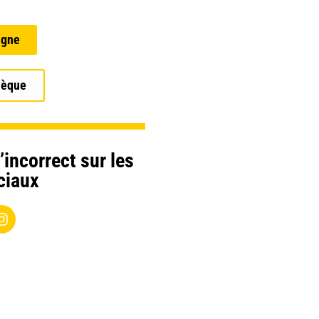
igne
hèque
’incorrect sur les
ciaux