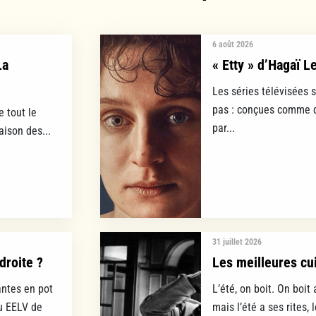
6 août 2026
La
« Etty » d’Hagaï L
Les séries télévisées 
pas : conçues comme d
e tout le
par...
aison des...
31 juillet 2026
droite ?
Les meilleures cui
ntes en pot
L’été, on boit. On boit 
lu EELV de
mais l’été a ses rites, 