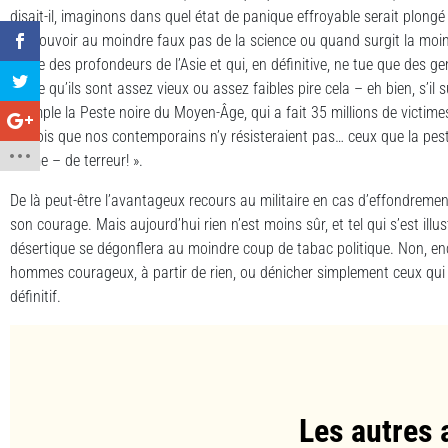
disait-il, imaginons dans quel état de panique effroyable serait plon
s’émouvoir au moindre faux pas de la science ou quand surgit la moi
arrive des profondeurs de l’Asie et qui, en définitive, ne tue que des g
parce qu’ils sont assez vieux ou assez faibles pire cela – eh bien, s’i
exemple la Peste noire du Moyen-Âge, qui a fait 35 millions de victimes,
je crois que nos contemporains n’y résisteraient pas… ceux que la p
même – de terreur! ».
De là peut-être l’avantageux recours au militaire en cas d’effondremen
son courage. Mais aujourd’hui rien n’est moins sûr, et tel qui s’est illu
désertique se dégonflera au moindre coup de tabac politique. Non, enco
hommes courageux, à partir de rien, ou dénicher simplement ceux qui 
définitif.
Les autres 