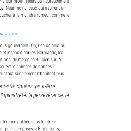
r à leur profit. Hélas ou heureusement,
e. Néanmoins, ceux qui aspirent à
 coucher à la moindre rumeur, comme le
de vivre »
nous gouvernent. Oh, rien de neuf au
é et incendié par les Normands, les
nt ans, de même en 40 bien sûr. À
, peut-être animées de bonnes
oeur tout simplement n’habitent plus.
eut-être douées, peut-être
opiniâtreté, la persévérance, le
férence publiée sous le titre «
et peur comprises: « Et d’ailleurs,