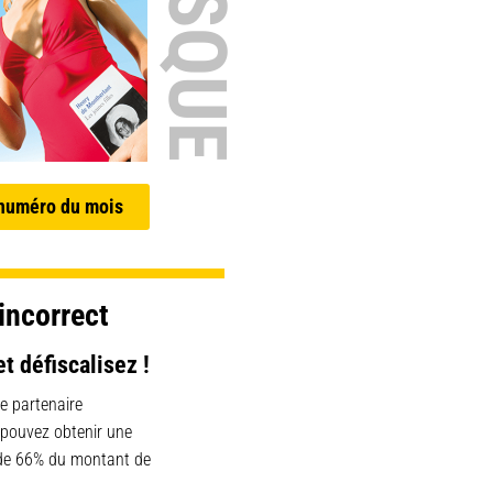
 numéro du mois
incorrect
et défiscalisez !
e partenaire
 pouvez obtenir une
 de 66% du montant de