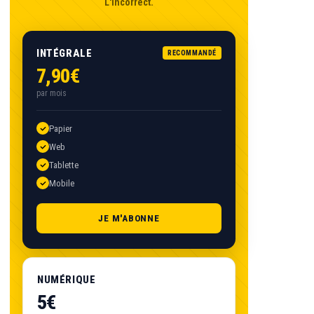
L'Incorrect.
INTÉGRALE
RECOMMANDÉ
7,90€
par mois
Papier
Web
Tablette
Mobile
JE M'ABONNE
NUMÉRIQUE
5€