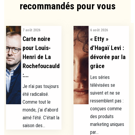
recommandés pour vous​
7 août 2026
6 août 2026
Carte noire
« Etty »
pour Louis-
d’Hagaï Levi :
Henri de La
dévorée par la
Rochefoucauld
grâce
:...
Les séries
télévisées se
Je n’ai pas toujours
suivent et ne se
été radicalisé.
ressemblent pas :
Comme tout le
conçues comme
monde, j’ai d’abord
des produits
aimé l’été. C’était la
marketing uniques
saison des...
par...