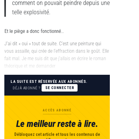
comment on pouvait peindre depuis une
telle explosivité.
Et le piège a donc fonctionné…
J’ai dit « oui » tout de suite. C’est une peinture qui
vous assaille, qui crée de l’effraction dans le goût. Elle
fait mal. Je me suis dit que j’allais en écrire le roman
théorique et me demander
LA SUITE EST RÉSERVÉE AUX ABONNÉS.
DÉJÀ ABONNÉ ?
SE CONNECTER
ACCÈS ABONNÉ
Le meilleur reste à lire.
Débloquez cet article et tous les contenus de