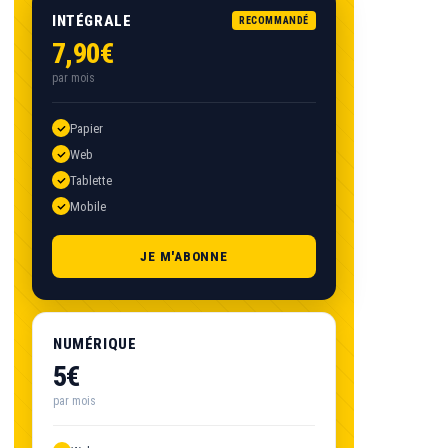
INTÉGRALE
RECOMMANDÉ
7,90€
par mois
Papier
Web
Tablette
Mobile
JE M'ABONNE
NUMÉRIQUE
5€
par mois