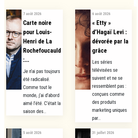
7 août 2026
6 août 2026
Carte noire
« Etty »
pour Louis-
d’Hagaï Levi :
Henri de La
dévorée par la
Rochefoucauld
grâce
:...
Les séries
télévisées se
Je n’ai pas toujours
suivent et ne se
été radicalisé.
ressemblent pas :
Comme tout le
conçues comme
monde, j’ai d’abord
des produits
aimé l’été. C’était la
marketing uniques
saison des...
par...
5 août 2026
31 juillet 2026