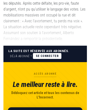
les députés. Après cette défaite, les pro-vie, faute
d’argent, n’ont pu qu’utiliser le langage des votes. Les
mobilisations massives ont occupé la rue et dit
clairement : « Avec l’avortement, tu perds ma voix ».
La situation actuelle reste cependant très négative.
Assumant son soutien à l’avortement, Alberto
Fernández a remporté la présidentielle.
LA SUITE EST RÉSERVÉE AUX ABONNÉS.
DÉJÀ ABONNÉ ?
SE CONNECTER
ACCÈS ABONNÉ
Le meilleur reste à lire.
Débloquez cet article et tous les contenus de
L'Incorrect.