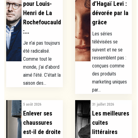
pour Louis-
d’Hagaï Levi :
Henri de La
dévorée par la
Rochefoucauld
grâce
:...
Les séries
télévisées se
Je n’ai pas toujours
suivent et ne se
été radicalisé.
ressemblent pas :
Comme tout le
conçues comme
monde, j’ai d’abord
des produits
aimé l’été. C’était la
marketing uniques
saison des...
par...
5 août 2026
31 juillet 2026
Enlever ses
Les meilleures
chaussures
cuites
est-il de droite
littéraires