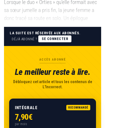
Lorsque le duo « Orties » qu’elle formait avec
sa sœur jumelle a pris fin, la jeune femme a
donc tracé sa route en solo. Un épilogue
LA SUITE EST RÉSERVÉE AUX ABONNÉS.
DÉJÀ ABONNÉ ?
SE CONNECTER
ACCÈS ABONNÉ
Le meilleur reste à lire.
Débloquez cet article et tous les contenus de
L'Incorrect.
INTÉGRALE
RECOMMANDÉ
7,90€
par mois