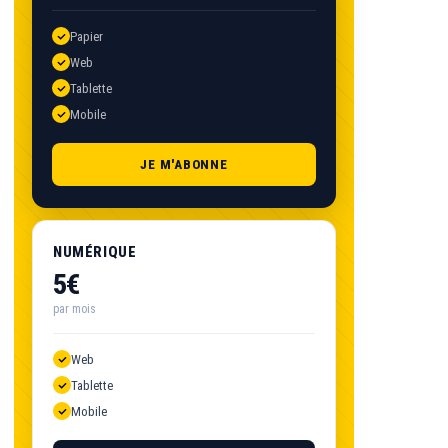
Papier
Web
Tablette
Mobile
JE M'ABONNE
NUMÉRIQUE
5€
par mois
Web
Tablette
Mobile