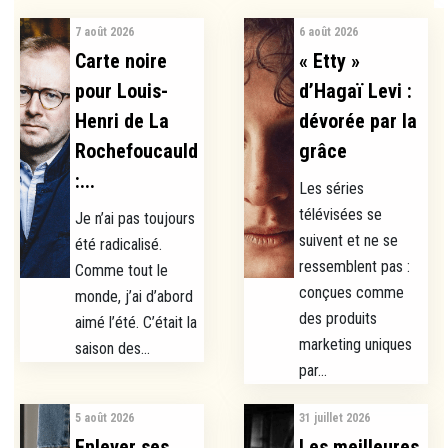
7 août 2026
6 août 2026
Carte noire
« Etty »
pour Louis-
d’Hagaï Levi :
Henri de La
dévorée par la
Rochefoucauld
grâce
:...
Les séries
télévisées se
Je n’ai pas toujours
suivent et ne se
été radicalisé.
ressemblent pas :
Comme tout le
conçues comme
monde, j’ai d’abord
des produits
aimé l’été. C’était la
marketing uniques
saison des...
par...
5 août 2026
31 juillet 2026
Enlever ses
Les meilleures