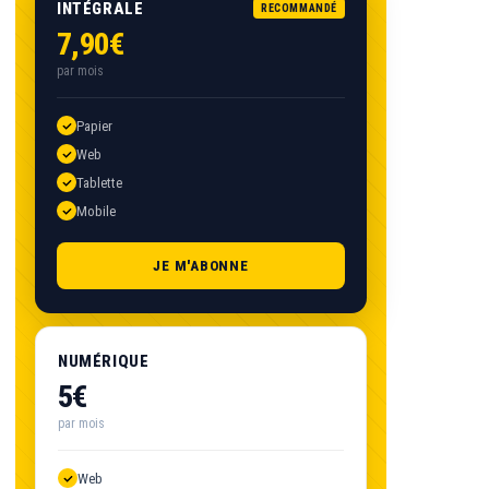
INTÉGRALE
RECOMMANDÉ
7,90€
par mois
Papier
Web
Tablette
Mobile
JE M'ABONNE
NUMÉRIQUE
5€
par mois
Web