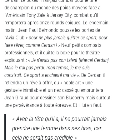
Cerdan. Le boxeur français combat pour le titre
de champion du monde des poids moyens face à
l’Américain Tony Zale à Jersey City, combat qu’il
remportera après onze rounds épiques. Le lendemain
matin, Jean-Paul Belmondo pousse les portes de
l’Avia Club «
pour ne plus jamais quitter ce sport, pour
faire rêver, comme Cerdan ! »
Neuf petits combats
professionnels, et il quitte la boxe pour le théâtre
expliquant : «
Je n’avais pas son talent [Marcel Cerdan].
Mais je n’ai pas perdu mon temps, je me suis
construit. Ce sport a enchanté ma vie
». De Cerdan il
retiendra un rêve à offrir, du « noble art » une
gestuelle inimitable et un nez cassé qu’empruntera
Jean Giraud pour dessiner son Blueberry mais surtout
une persévérance à toute épreuve. Et il lui en faut.
«
Avec la tête qu’il a, il ne pourrait jamais
prendre une femme dans ses bras, car
cela ne serait pas crédible
»