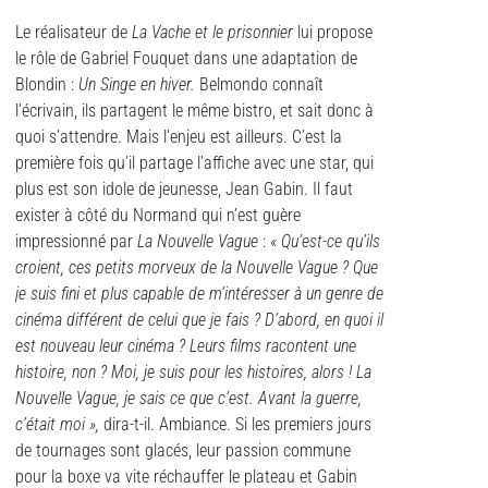
Le réalisateur de
La Vache et le prisonnier
lui propose
le rôle de Gabriel Fouquet dans une adaptation de
Blondin :
Un Singe en hiver.
Belmondo connaît
l’écrivain, ils partagent le même bistro, et sait donc à
quoi s’attendre. Mais l’enjeu est ailleurs. C’est la
première fois qu’il partage l’affiche avec une star, qui
plus est son idole de jeunesse, Jean Gabin. Il faut
exister à côté du Normand qui n’est guère
impressionné par
La Nouvelle Vague
:
« Qu’est-ce qu’ils
croient, ces petits morveux de la Nouvelle Vague ?
Que
je suis fini et plus capable de m’intéresser à un genre de
cinéma différent de celui que je fais ? D’abord, en quoi il
est nouveau leur cinéma ? Leurs films racontent une
histoire, non ? Moi, je suis pour les histoires, alors ! La
Nouvelle Vague, je sais ce que c’est. Avant la guerre,
c’était moi »,
dira-t-il. Ambiance. Si les premiers jours
de tournages sont glacés, leur passion commune
pour la boxe va vite réchauffer le plateau et Gabin