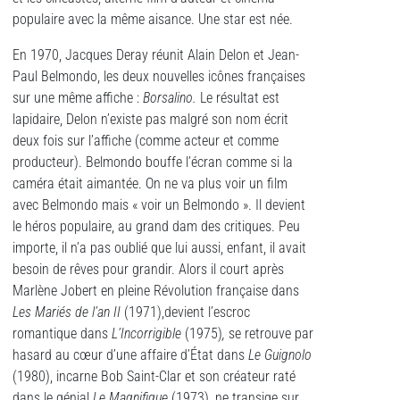
populaire avec la même aisance. Une star est née.
En 1970, Jacques Deray réunit Alain Delon et Jean-
Paul Belmondo, les deux nouvelles icônes françaises
sur une même affiche :
Borsalino.
Le résultat est
lapidaire, Delon n’existe pas malgré son nom écrit
deux fois sur l’affiche (comme acteur et comme
producteur). Belmondo bouffe l’écran comme si la
caméra était aimantée. On ne va plus voir un film
avec Belmondo mais « voir un Belmondo ». Il devient
le héros populaire, au grand dam des critiques. Peu
importe, il n’a pas oublié que lui aussi, enfant, il avait
besoin de rêves pour grandir. Alors il court après
Marlène Jobert en pleine Révolution française dans
Les Mariés de l’an II
(1971),devient l’escroc
romantique dans
L’Incorrigible
(1975)
,
se retrouve par
hasard au cœur d’une affaire d’État dans
Le Guignolo
(1980), incarne Bob Saint-Clar et son créateur raté
dans le génial
Le Magnifique
(1973), ne transige sur