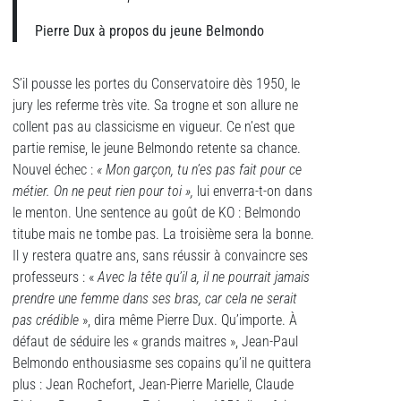
Pierre Dux à propos du jeune Belmondo
S’il pousse les portes du Conservatoire dès 1950, le
jury les referme très vite. Sa trogne et son allure ne
collent pas au classicisme en vigueur. Ce n’est que
partie remise, le jeune Belmondo retente sa chance.
Nouvel échec :
« Mon gar
ç
on, tu n’es pas fait pour ce
métier. On ne peut rien pour toi
»
,
lui enverra-t-on dans
le menton. Une sentence au goût de KO : Belmondo
titube mais ne tombe pas. La troisième sera la bonne.
Il y restera quatre ans, sans réussir à convaincre ses
professeurs : «
Avec la tête qu’il a, il ne pourrait jamais
prendre une femme dans ses bras, car cela ne serait
pas cré
dible
», dira même Pierre Dux. Qu’importe. À
défaut de séduire les « grands maitres », Jean-Paul
Belmondo enthousiasme ses copains qu’il ne quittera
plus : Jean Rochefort, Jean-Pierre Marielle, Claude