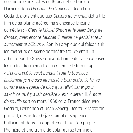
second rôle aux côtés de Bourvil et de Danielle
Darrieux dans
Un drôle de dimanche.
Jean-Luc
Godard, alors critique aux
Cahiers du cinéma,
détruit le
film de sa plume acérée mais encense le jeune
comédien :
« C’est le Michel Simon et le Jules Berry de
demain, mais encore faudrait-il utiliser ce génial acteur
autrement et ailleurs ».
Son jeu atypique qui faisait fuir
les metteurs en scène de théâtre trouve enfin un
admirateur. Le Suisse qui ambitionne de faire exploser
les codes du cinéma français renifle le bon coup :
« J’ai cherché le sujet pendant tout le tournage,
finalement je me suis intéressé à Belmondo. Je l’ai vu
comme une espèce de bloc qu’il fallait filmer pour
savoir ce qu’il y avait derrière »,
expliquera-t-il.
À
bout
de souffle
sort en mars 1960 et la France découvre
Godard, Belmondo et Jean Seberg. Des faux raccords
partout, des notes de jazz, un plan séquence
hallucinant dans un appartement rue Campagne-
Première et une trame de polar qui se termine en