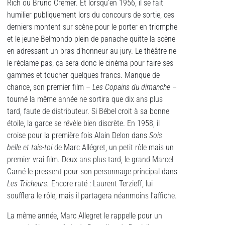
Rich ou Bruno Cremer. Et lorsqu’en 1956, il se fait
humilier publiquement lors du concours de sortie, ces
derniers montent sur scène pour le porter en triomphe
et le jeune Belmondo plein de panache quitte la scène
en adressant un bras d’honneur au jury. Le théâtre ne
le réclame pas, ça sera donc le cinéma pour faire ses
gammes et toucher quelques francs. Manque de
chance, son premier film –
Les Copains du dimanche
–
tourné la même année ne sortira que dix ans plus
tard, faute de distributeur. Si Bébel croit à sa bonne
étoile, la garce se révèle bien discrète. En 1958, il
croise pour la première fois Alain Delon dans
Sois
belle et tais-toi
de Marc Allégret, un petit rôle mais un
premier vrai film. Deux ans plus tard, le grand Marcel
Carné le pressent pour son personnage principal dans
Les Tricheurs.
Encore raté : Laurent Terzieff, lui
soufflera le rôle, mais il partagera néanmoins l’affiche.
La même année, Marc Allegret le rappelle pour un