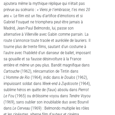
ajoutera même la mythique réplique qui n’était pas
prévue au scénario :
« Viens je t’embrasse, t’es mes 20
ans ».
Le film est un feu d’artifice d’émotions et si
Gabriel Fouquet ne triomphera peut-être jamais à
Madrid, Jean-Paul Belmondo, lui,
passe son
alternative à Villerville avec Gabin comme parrain. La
route s’annonce toute tracée et auréolée de lauriers. Il
tourne plus de trente films, sautant d’un costume à
l’autre avec l’habileté d’un danseur de ballet, imposant
sa gouaille et sa fausse désinvolture à la France
entière et même un peu plus. Bandit magnifique dans
Cartouche
(1962), réincarnation de Tintin dans
L’Homme de Rio
(1964)
,
indic dans
le Doulos
(1962),
impuissant soldat dans
Week-end à Zuydcoote
(1964),
sublime héros en quête de (faux) absolu dans
Pierrot
Le Fou
(1965) ou drôlissime voyou dans
Tendre Voyou
(1969), sans oublier son inoubliable duo avec Bourvil
dans
Le Cerveau
(1969) : Belmondo multiplie les rôles
et les cinéastes, alterne film d’auteur et cinéma