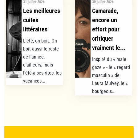
31 juillet 2026
30 juillet 2026
Les meilleures
Camarade,
cuites
encore un
littéraires
effort pour
critiquer
L’été, on boit. On
vraiment le...
boit aussi le reste
de l’année,
Inspiré du « male
d’ailleurs, mais
gaze » - le « regard
l’été a ses rites, les
masculin » de
vacances...
Laura Mulvey, le «
bourgeois...