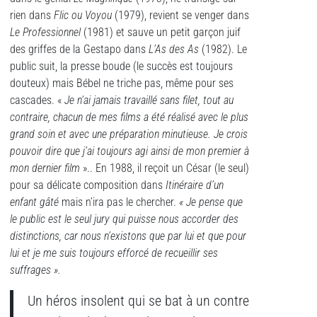
rien dans
Flic ou Voyou
(1979), revient se venger dans
Le Professionnel
(1981) et sauve un petit garçon juif
des griffes de la Gestapo dans
L’As des As
(1982). Le
public suit, la presse boude (le succès est toujours
douteux) mais Bébel ne triche pas, même pour ses
cascades. «
Je n’ai jamais travaillé sans filet, tout au
contraire, chacun de mes films a été réalisé avec le plus
grand soin et avec une préparation minutieuse. Je crois
pouvoir dire que j’ai toujours agi ainsi de mon premier à
mon dernier film
».. En 1988, il reçoit un César (le seul)
pour sa délicate composition dans
Itinéraire d’un
enfant gâté
mais n’ira pas le chercher.
« Je pense que
le public est le seul jury qui puisse nous accorder des
distinctions, car nous n’existons que par lui et que pour
lui et je me suis toujours efforcé de recueillir ses
suffrages ».
Un héros insolent qui se bat à un contre