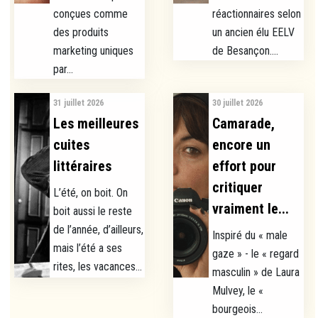
conçues comme
réactionnaires selon
des produits
un ancien élu EELV
marketing uniques
de Besançon....
par...
31 juillet 2026
30 juillet 2026
Les meilleures
Camarade,
cuites
encore un
littéraires
effort pour
critiquer
L’été, on boit. On
vraiment le...
boit aussi le reste
de l’année, d’ailleurs,
Inspiré du « male
mais l’été a ses
gaze » - le « regard
rites, les vacances...
masculin » de Laura
Mulvey, le «
bourgeois...