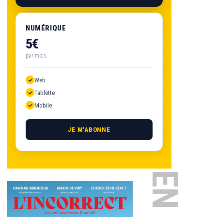
NUMÉRIQUE
5€
par mois
Web
Tablette
Mobile
JE M'ABONNE