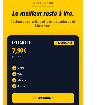
ACCÈS ABONNÉ
Le meilleur reste à lire.
Débloquez cet article et tous les contenus de
L'Incorrect.
INTÉGRALE
RECOMMANDÉ
7,90€
par mois
Papier
Web
Tablette
Mobile
JE M'ABONNE