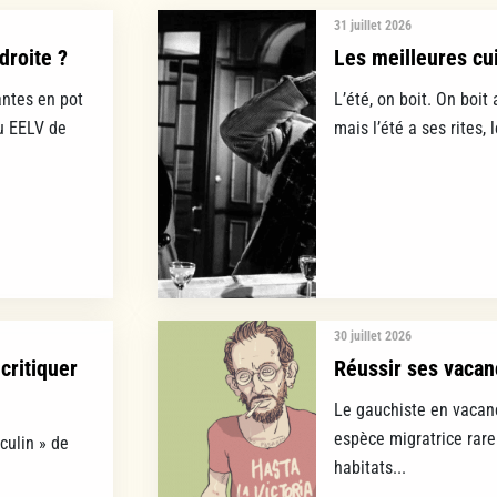
31 juillet 2026
droite ?
Les meilleures cui
ntes en pot
L’été, on boit. On boit 
lu EELV de
mais l’été a ses rites, 
30 juillet 2026
critiquer
Réussir ses vacan
Le gauchiste en vacanc
espèce migratrice rare
culin » de
habitats...