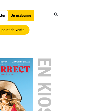
cter
Je m'abonne
 point de vente
EN KIOSQUE