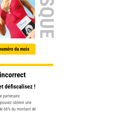
 numéro du mois
incorrect
et défiscalisez !
e partenaire
 pouvez obtenir une
 de 66% du montant de