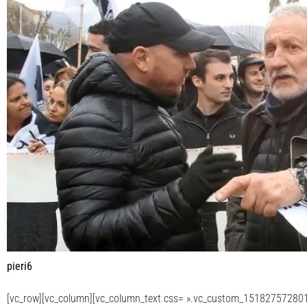
pieri6
[vc_row][vc_column][vc_column_text css= ».vc_custom_151827572801