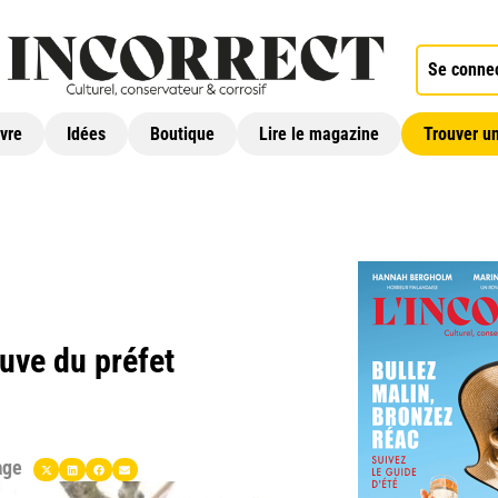
Se conne
ivre
Idées
Boutique
Lire le magazine
Trouver un
euve du préfet
age