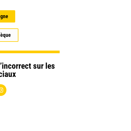
igne
hèque
’incorrect sur les
ciaux