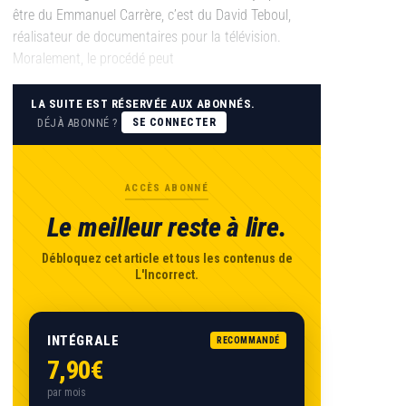
être du Emmanuel Carrère, c’est du David Teboul,
réalisateur de documentaires pour la télévision.
Moralement, le procédé peut
LA SUITE EST RÉSERVÉE AUX ABONNÉS.
DÉJÀ ABONNÉ ?
SE CONNECTER
ACCÈS ABONNÉ
Le meilleur reste à lire.
Débloquez cet article et tous les contenus de
L'Incorrect.
INTÉGRALE
RECOMMANDÉ
7,90€
par mois