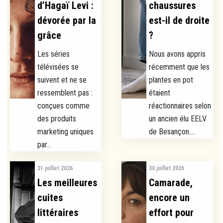
d’Hagaï Levi :
chaussures
dévorée par la
est-il de droite
grâce
?
Les séries
Nous avons appris
télévisées se
récemment que les
suivent et ne se
plantes en pot
ressemblent pas :
étaient
conçues comme
réactionnaires selon
des produits
un ancien élu EELV
marketing uniques
de Besançon....
par...
31 juillet 2026
30 juillet 2026
Les meilleures
Camarade,
cuites
encore un
littéraires
effort pour