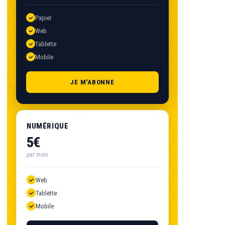
Papier
Web
Tablette
Mobile
JE M'ABONNE
NUMÉRIQUE
5€
par mois
Web
Tablette
Mobile