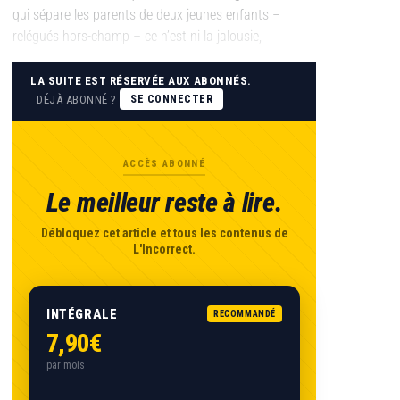
qui sépare les parents de deux jeunes enfants –
relégués hors-champ – ce n’est ni la jalousie,
LA SUITE EST RÉSERVÉE AUX ABONNÉS.
DÉJÀ ABONNÉ ?
SE CONNECTER
ACCÈS ABONNÉ
Le meilleur reste à lire.
Débloquez cet article et tous les contenus de
L'Incorrect.
INTÉGRALE
RECOMMANDÉ
7,90€
par mois