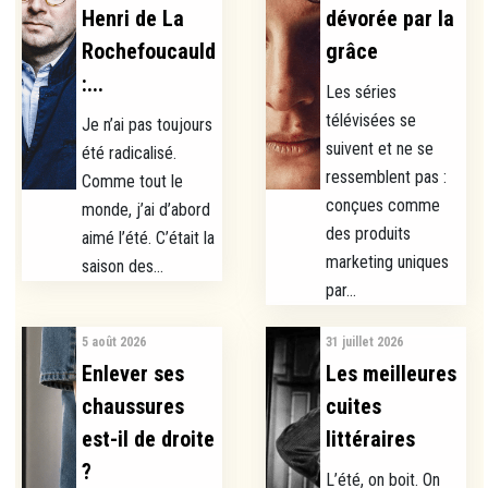
Henri de La
dévorée par la
Rochefoucauld
grâce
:...
Les séries
télévisées se
Je n’ai pas toujours
suivent et ne se
été radicalisé.
ressemblent pas :
Comme tout le
conçues comme
monde, j’ai d’abord
des produits
aimé l’été. C’était la
marketing uniques
saison des...
par...
5 août 2026
31 juillet 2026
Enlever ses
Les meilleures
chaussures
cuites
est-il de droite
littéraires
?
L’été, on boit. On