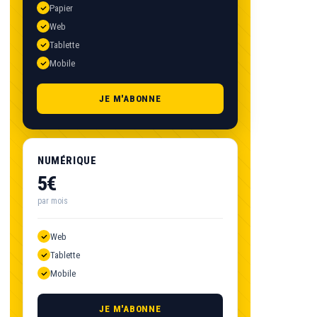
Papier
Web
Tablette
Mobile
JE M'ABONNE
NUMÉRIQUE
5€
par mois
Web
Tablette
Mobile
JE M'ABONNE