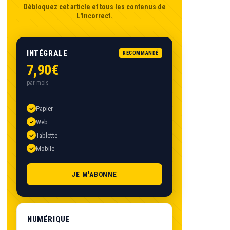
Débloquez cet article et tous les contenus de
L'Incorrect.
INTÉGRALE
RECOMMANDÉ
7,90€
par mois
Papier
Web
Tablette
Mobile
JE M'ABONNE
NUMÉRIQUE