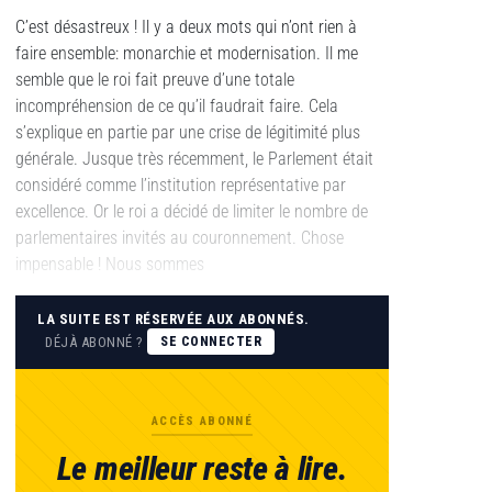
C’est désastreux ! Il y a deux mots qui n’ont rien à
faire ensemble: monarchie et modernisation. Il me
semble que le roi fait preuve d’une totale
incompréhension de ce qu’il faudrait faire. Cela
s’explique en partie par une crise de légitimité plus
générale. Jusque très récemment, le Parlement était
considéré comme l’institution représentative par
excellence. Or le roi a décidé de limiter le nombre de
parlementaires invités au couronnement. Chose
impensable ! Nous sommes
LA SUITE EST RÉSERVÉE AUX ABONNÉS.
DÉJÀ ABONNÉ ?
SE CONNECTER
ACCÈS ABONNÉ
Le meilleur reste à lire.