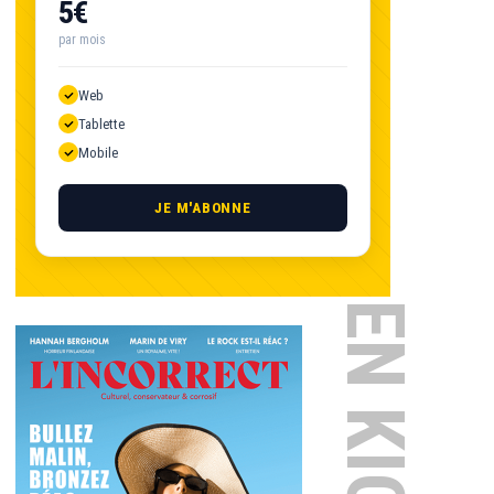
5€
par mois
Web
Tablette
Mobile
JE M'ABONNE