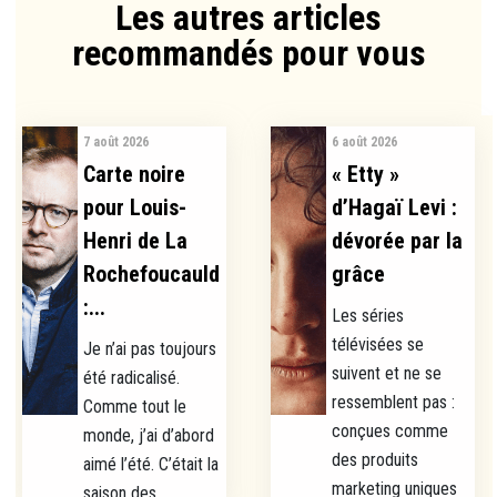
Les autres articles
recommandés pour vous​
7 août 2026
6 août 2026
Carte noire
« Etty »
pour Louis-
d’Hagaï Levi :
Henri de La
dévorée par la
Rochefoucauld
grâce
:...
Les séries
télévisées se
Je n’ai pas toujours
suivent et ne se
été radicalisé.
ressemblent pas :
Comme tout le
conçues comme
monde, j’ai d’abord
des produits
aimé l’été. C’était la
marketing uniques
saison des...