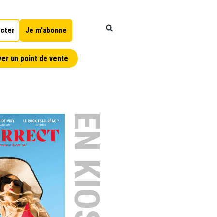
cter
Je m'abonne
er un point de vente
EN KIOSQUE