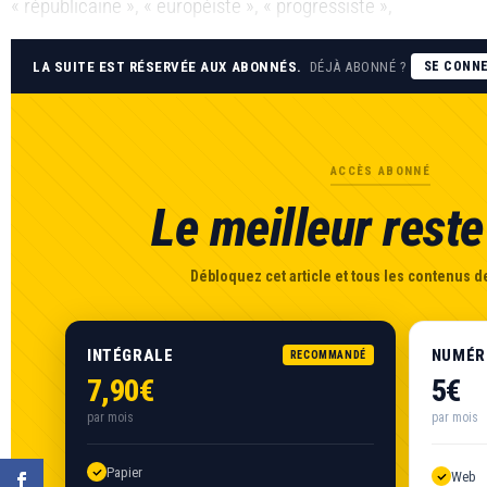
« républicaine », « européiste », « progressiste »,
LA SUITE EST RÉSERVÉE AUX ABONNÉS.
DÉJÀ ABONNÉ ?
SE CONN
ACCÈS ABONNÉ
Le meilleur reste 
Débloquez cet article et tous les contenus de
INTÉGRALE
NUMÉR
RECOMMANDÉ
7,90€
5€
par mois
par mois
Papier
Web