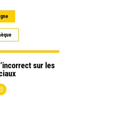
igne
hèque
’incorrect sur les
ciaux