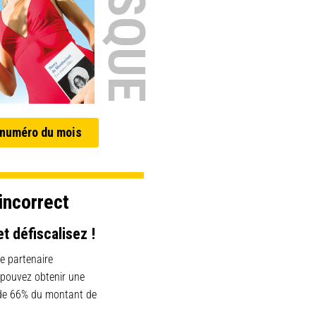
 numéro du mois
incorrect
et défiscalisez !
e partenaire
 pouvez obtenir une
 de 66% du montant de