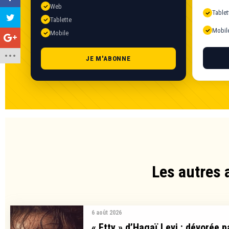
Web
Tablet
Tablette
Mobil
Mobile
JE M'ABONNE
Les autres 
6 août 2026
« Etty » d’Hagaï Levi : dévorée p