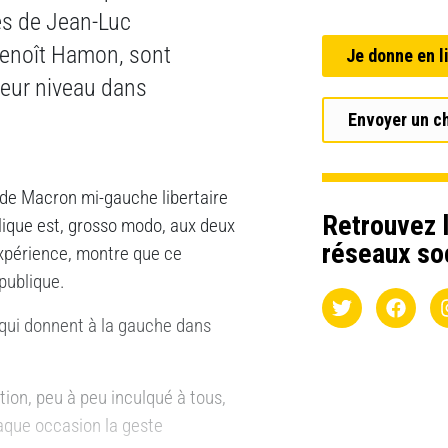
es de Jean-Luc
enoît Hamon, sont
Je donne en l
leur niveau dans
Envoyer un c
bride Macron mi-gauche libertaire
Retrouvez l
ublique est, grosso modo, aux deux
réseaux so
expérience, montre que ce
publique.
qui donnent à la gauche dans
tion, peu à peu inculqué à tous,
haque occasion la geste