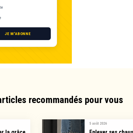
te
e
JE M'ABONNE
articles recommandés pour vous​
5 août 2026
ar la grâce
Enlever ses chauss