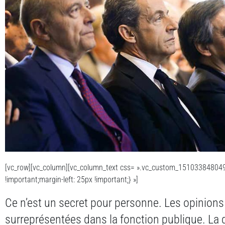
[vc_row][vc_column][vc_column_text css= ».vc_custom_151033848049
!important;margin-left: 25px !important;} »]
Ce n’est un secret pour personne. Les opinion
surreprésentées dans la fonction publique. La 