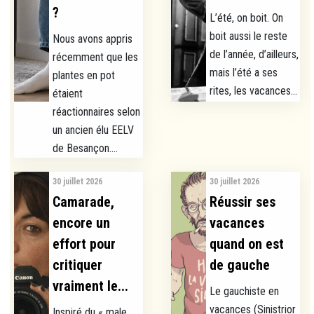
?
L’été, on boit. On
boit aussi le reste
Nous avons appris
de l’année, d’ailleurs,
récemment que les
mais l’été a ses
plantes en pot
rites, les vacances...
étaient
réactionnaires selon
un ancien élu EELV
de Besançon....
30 juillet 2026
30 juillet 2026
Camarade,
Réussir ses
encore un
vacances
effort pour
quand on est
critiquer
de gauche
vraiment le...
Le gauchiste en
vacances (Sinistrior
Inspiré du « male