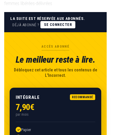
femmes libérées-délivrées
LA SUITE EST RÉSERVÉE AUX ABONNÉS.
DÉJÀ ABONNÉ ?
SE CONNECTER
ACCÈS ABONNÉ
Le meilleur reste à lire.
Débloquez cet article et tous les contenus de
L'Incorrect.
INTÉGRALE
RECOMMANDÉ
7,90€
par mois
Papier