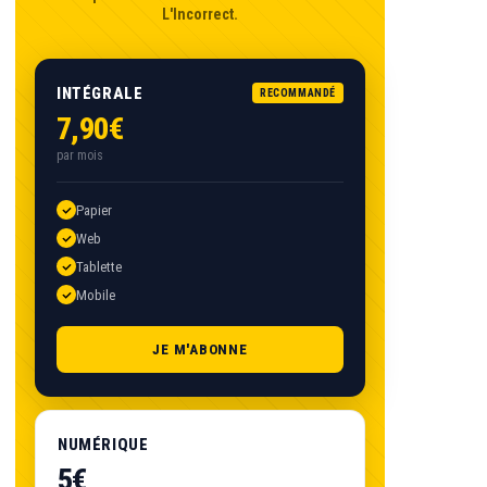
L'Incorrect.
INTÉGRALE
RECOMMANDÉ
7,90€
par mois
Papier
Web
Tablette
Mobile
JE M'ABONNE
NUMÉRIQUE
5€