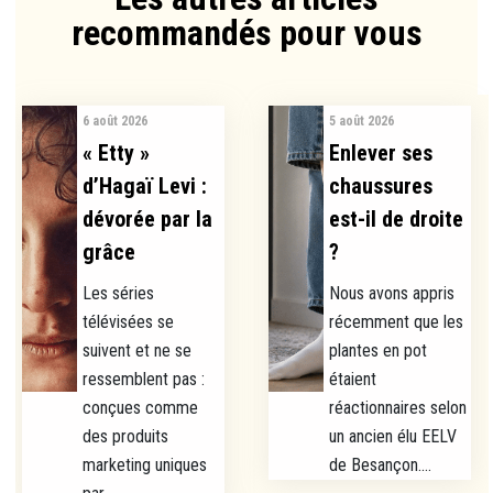
recommandés pour vous​
6 août 2026
5 août 2026
« Etty »
Enlever ses
d’Hagaï Levi :
chaussures
dévorée par la
est-il de droite
grâce
?
Les séries
Nous avons appris
télévisées se
récemment que les
suivent et ne se
plantes en pot
ressemblent pas :
étaient
conçues comme
réactionnaires selon
des produits
un ancien élu EELV
marketing uniques
de Besançon....