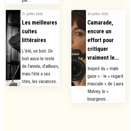
par...
31 juillet 2026
30 juillet 2026
Les meilleures
Camarade,
cuites
encore un
littéraires
effort pour
critiquer
L’été, on boit. On
vraiment le...
boit aussi le reste
de l’année, d’ailleurs,
Inspiré du « male
mais l’été a ses
gaze » - le « regard
rites, les vacances...
masculin » de Laura
Mulvey, le «
bourgeois...