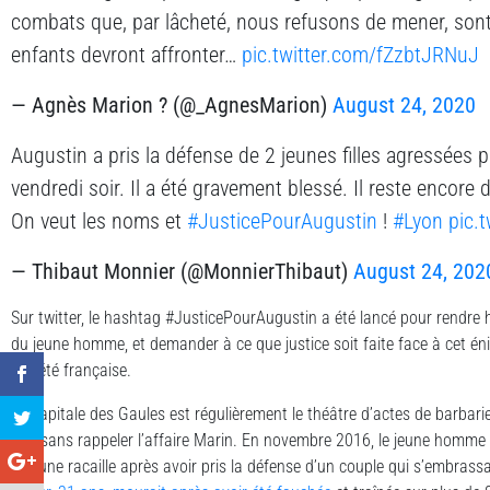
combats que, par lâcheté, nous refusons de mener, son
enfants devront affronter…
pic.twitter.com/fZzbtJRNuJ
— Agnès Marion ? (@_AgnesMarion)
August 24, 2020
Augustin a pris la défense de 2 jeunes filles agressées pa
vendredi soir. Il a été gravement blessé. Il reste encore
On veut les noms et
#JusticePourAugustin
!
#Lyon
pic.
— Thibaut Monnier (@MonnierThibaut)
August 24, 202
Sur twitter, le hashtag #JusticePourAugustin a été lancé pour rendr
du jeune homme, et demander à ce que justice soit faite face à cet é
société française.
La capitale des Gaules est régulièrement le théâtre d’actes de barbarie
pas sans rappeler l’affaire Marin. En novembre 2016, le jeune homme 
par une racaille après avoir pris la défense d’un couple qui s’embrassa