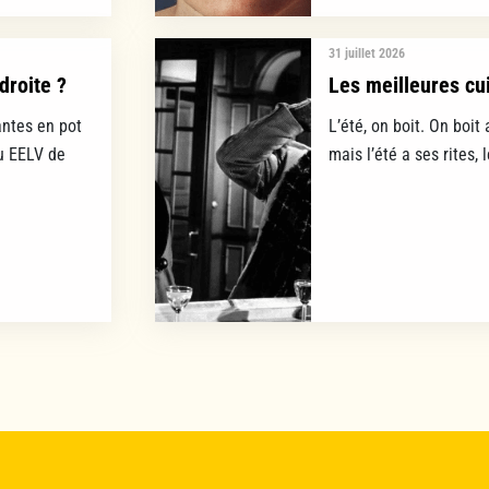
31 juillet 2026
droite ?
Les meilleures cui
ntes en pot
L’été, on boit. On boit 
lu EELV de
mais l’été a ses rites, 