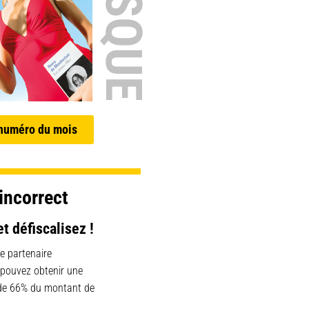
 numéro du mois
incorrect
et défiscalisez !
e partenaire
 pouvez obtenir une
 de 66% du montant de