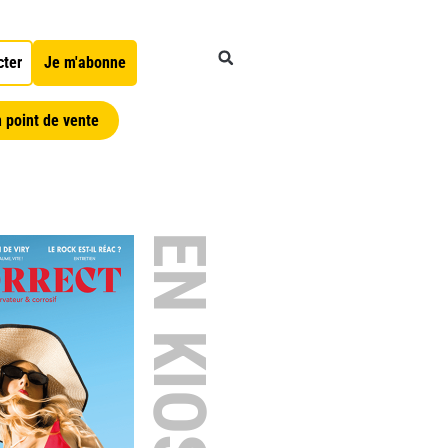
cter
Je m'abonne
 point de vente
EN KIOSQUE