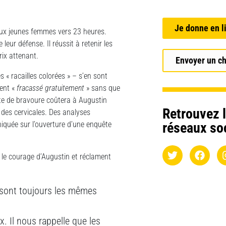
Je donne en l
deux jeunes femmes vers 23 heures.
leur défense. Il réussit à retenir les
rix attenant.
Envoyer un c
s « racailles colorées » – s’en sont
ient «
fracassé gratuitement
» sans que
cte de bravoure coûtera à Augustin
Retrouvez l
 des cervicales. Des analyses
iquée sur l’ouverture d’une enquête
réseaux so
 le courage d’Augustin et réclament
sont toujours les mêmes
. Il nous rappelle que les