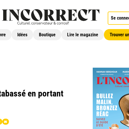
Se conne
ivre
Idées
Boutique
Lire le magazine
Trouver un
tabassé en portant