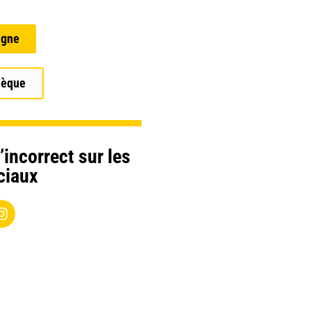
igne
hèque
’incorrect sur les
ciaux