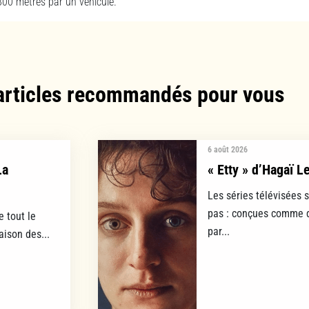
800 mètres par un véhicule.
articles recommandés pour vous​
6 août 2026
La
« Etty » d’Hagaï L
Les séries télévisées 
pas : conçues comme d
e tout le
par...
aison des...