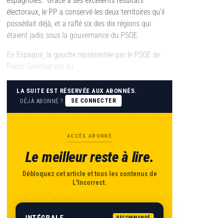
espagnoles. Grâce à ses excellents résultats
électoraux, le PP a conservé les deux territoires qu’il
possédait déjà, et a raflé six des dix régions qui
étaient jadis sous la gouvernance du PSOE.
En Espagne, la gauche représentée par le PSOE de
Pedro Sanchez est au
LA SUITE EST RÉSERVÉE AUX ABONNÉS.
DÉJÀ ABONNÉ ?
SE CONNECTER
ACCÈS ABONNÉ
Le meilleur reste à lire.
Débloquez cet article et tous les contenus de
L'Incorrect.
INTÉGRALE
RECOMMANDÉ