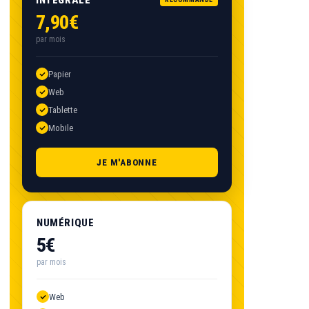
7,90€
par mois
Papier
Web
Tablette
Mobile
JE M'ABONNE
NUMÉRIQUE
5€
par mois
Web