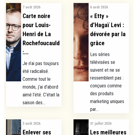
7 août 2026
6 août 2026
Carte noire
« Etty »
pour Louis-
d’Hagaï Levi :
Henri de La
dévorée par la
Rochefoucauld
grâce
:...
Les séries
télévisées se
Je n’ai pas toujours
suivent et ne se
été radicalisé.
ressemblent pas :
Comme tout le
conçues comme
monde, j’ai d’abord
des produits
aimé l’été. C’était la
marketing uniques
saison des...
par...
5 août 2026
31 juillet 2026
Enlever ses
Les meilleures