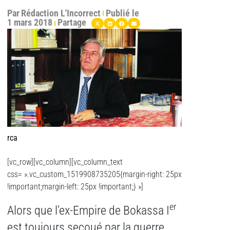
Par
Rédaction L'Incorrect
Publié le
1 mars 2018
Partage
rca
[vc_row][vc_column][vc_column_text
css= ».vc_custom_1519908735205{margin-right: 25px
!important;margin-left: 25px !important;} »]
er
Alors que l’ex-Empire de Bokassa I
est toujours secoué par la guerre