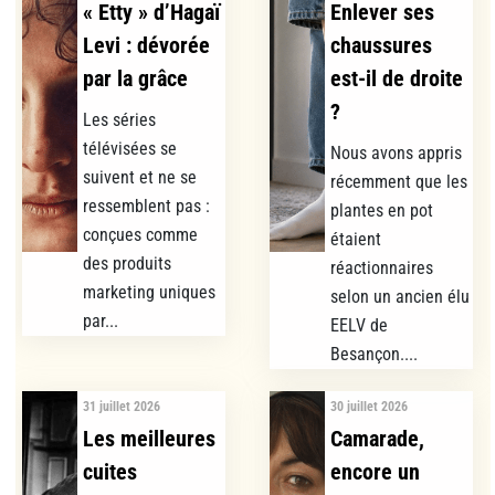
« Etty » d’Hagaï
Enlever ses
Levi : dévorée
chaussures
par la grâce
est-il de droite
?
Les séries
télévisées se
Nous avons appris
suivent et ne se
récemment que les
ressemblent pas :
plantes en pot
conçues comme
étaient
des produits
réactionnaires
marketing uniques
selon un ancien élu
par...
EELV de
Besançon....
31 juillet 2026
30 juillet 2026
Les meilleures
Camarade,
cuites
encore un