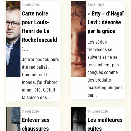
7 août 2026
6 août 2026
Carte noire
« Etty » d’Hagaï
pour Louis-
Levi : dévorée
Henri de La
par la grâce
Rochefoucauld
Les séries
:...
télévisées se
suivent et ne se
Je n’ai pas toujours
ressemblent pas :
été radicalisé.
conçues comme
Comme tout le
des produits
monde, j’ai d’abord
marketing uniques
aimé l’été. C’était
par...
la saison des...
5 août 2026
31 juillet 2026
Enlever ses
Les meilleures
chaussures
cuites