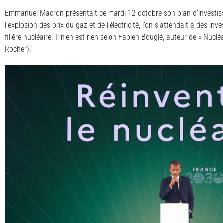
Emmanuel Macron présentait ce mardi 12 octobre son plan d’investi
l’explosion des prix du gaz et de l’électricité, l’on s’attendait à des i
filière nucléaire. Il n’en est rien selon Fabien Bouglé, auteur de « Nuclé
Rocher).