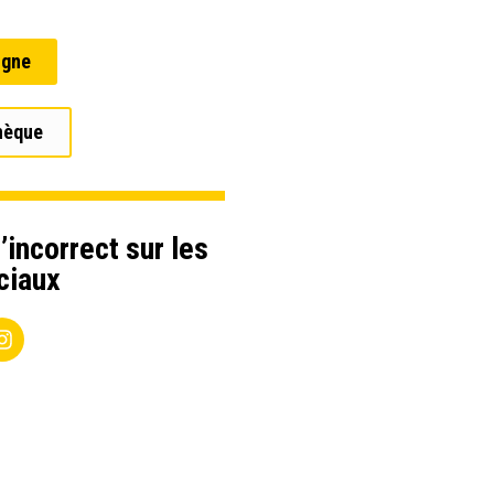
igne
hèque
’incorrect sur les
ciaux