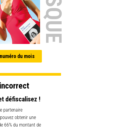
 numéro du mois
incorrect
et défiscalisez !
e partenaire
 pouvez obtenir une
 de 66% du montant de