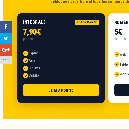
Débloquez cet article et tous les contenus de
INTÉGRALE
NUMÉR
RECOMMANDÉ
7,90€
5€
par mois
par mois
Papier
Web
Web
Tablet
Tablette
Mobil
Mobile
JE M'ABONNE