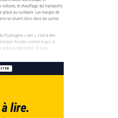
es voitures, le chauffage, les transports
née grâce au nucléaire. Les marges de
erre se situent donc dans les autres
 l’hydrogène « vert », c’est-à-dire
nergies fossiles comme le gaz, le
 grâce à l’électricité. Si vous
ECTER
à lire.