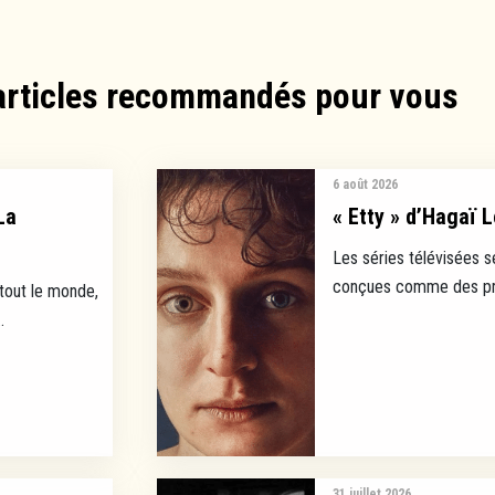
articles recommandés pour vous​
6 août 2026
La
« Etty » d’Hagaï L
Les séries télévisées s
conçues comme des prod
 tout le monde,
.
31 juillet 2026