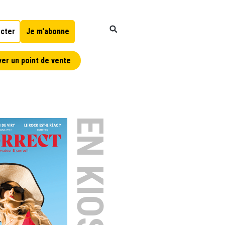
cter
Je m'abonne
er un point de vente
EN KIOSQUE