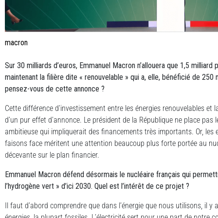
macron
Sur 30 milliards d’euros, Emmanuel Macron n’allouera que 1,5 milliard pou
maintenant la filière dite « renouvelable » qui a, elle, bénéficié de 250
pensez-vous de cette annonce ?
Cette différence d’investissement entre les énergies renouvelables et la f
d’un pur effet d’annonce. Le président de la République ne place pas l
ambitieuse qui impliquerait des financements très importants. Or, les
faisons face méritent une attention beaucoup plus forte portée au nu
décevante sur le plan financier.
Emmanuel Macron dé
fend d
ésormais le nucléaire français qui permett
l’hydrogè
ne vert
» d’ici 2030. Quel est l’intérêt de ce projet ?
Il faut d’abord comprendre que dans l’énergie que nous utilisons, il y a
énergies, la plupart fossiles. L’électricité sert pour une part de not