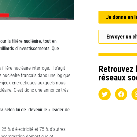
Je donne en l
Envoyer un c
r la filière nucléaire, tout en
 milliards d’investissements. Que
Retrouvez l
ilière nucléaire interroge. Il s’agit
e nucléaire français dans une logique
réseaux so
 enjeux énergétiques auxquels nous
cléaire. C’est donc une annonce très
ra selon lui de devenir le « leader de
 25 % d’électricité et 75 % d’autres
re consommation domestique et