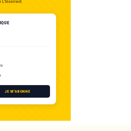
 L'Incorrect.
IQUE
te
e
JE M'ABONNE