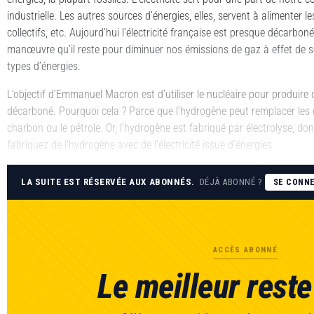
industrielle. Les autres sources d’énergies, elles, servent à alimenter l
collectifs, etc. Aujourd’hui l’électricité française est presque décarbo
manœuvre qu’il reste pour diminuer nos émissions de gaz à effet de s
types d’énergies.
L’objectif d’Emmanuel Macron est d’utiliser le nucléaire pour produire de
décarboné. Pourquoi cela ? Parce que l’hydrogène peut remplacer les é
charbon ou le pétrole. Or, l’hydrogène est fabriqué par électrolyse, donc
fabriquez de l’hydrogène avec de l’électricité issue d’énergies
LA SUITE EST RÉSERVÉE AUX ABONNÉS.
DÉJÀ ABONNÉ ?
SE CONN
ACCÈS ABONNÉ
Le meilleur reste 