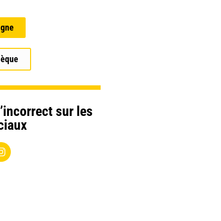
igne
hèque
’incorrect sur les
ciaux