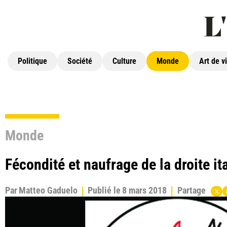
Politique
Société
Culture
Monde
Art de v
Monde
Fécondité et naufrage de la droite it
Par
Matteo Gaduelo
Publié le
8 mars 2018
Partage