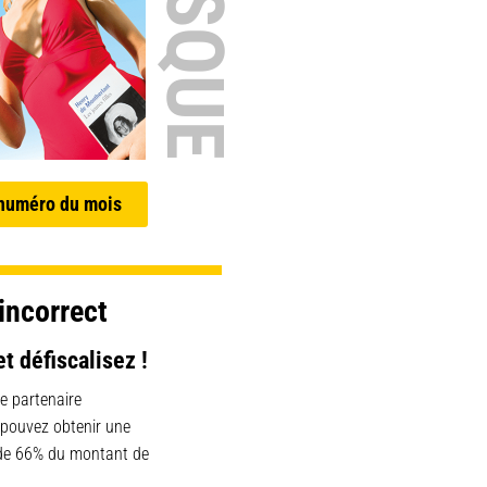
 numéro du mois
incorrect
et défiscalisez !
e partenaire
 pouvez obtenir une
 de 66% du montant de