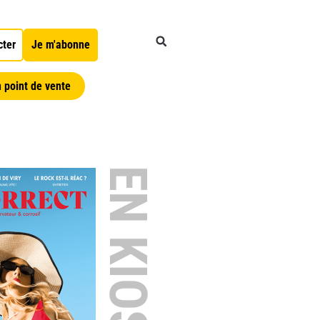
cter
Je m'abonne
 point de vente
EN KIOSQUE