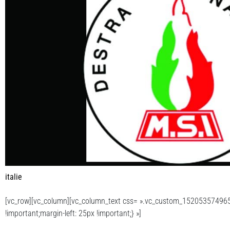
italie
[vc_row][vc_column][vc_column_text css= ».vc_custom_152053574965
!important;margin-left: 25px !important;} »]