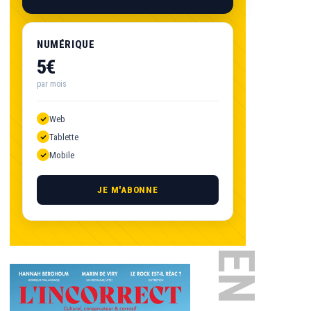
NUMÉRIQUE
5€
par mois
Web
Tablette
Mobile
JE M'ABONNE