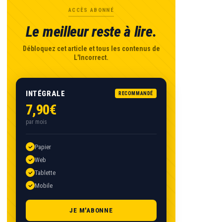
ACCÈS ABONNÉ
Le meilleur reste à lire.
Débloquez cet article et tous les contenus de
L'Incorrect.
INTÉGRALE
RECOMMANDÉ
7,90€
par mois
Papier
Web
Tablette
Mobile
JE M'ABONNE