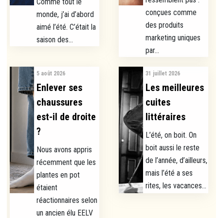
Comme tout le
conçues comme
monde, j’ai d’abord
des produits
aimé l’été. C’était la
marketing uniques
saison des...
par...
5 août 2026
31 juillet 2026
Enlever ses
Les meilleures
chaussures
cuites
est-il de droite
littéraires
?
L’été, on boit. On
boit aussi le reste
Nous avons appris
de l’année, d’ailleurs,
récemment que les
mais l’été a ses
plantes en pot
rites, les vacances...
étaient
réactionnaires selon
un ancien élu EELV