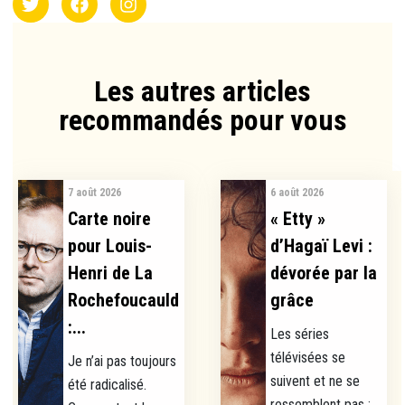
Les autres articles
recommandés pour vous​
7 août 2026
6 août 2026
Carte noire
« Etty »
pour Louis-
d’Hagaï Levi :
Henri de La
dévorée par la
Rochefoucauld
grâce
:...
Les séries
télévisées se
Je n’ai pas toujours
suivent et ne se
été radicalisé.
ressemblent pas :