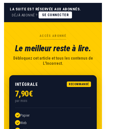
LA SUITE EST RÉSERVÉE AUX ABONNÉS.
DÉJÀ ABONNÉ ?
SE CONNECTER
ACCÈS ABONNÉ
Le meilleur reste à lire.
Débloquez cet article et tous les contenus de
L'Incorrect.
INTÉGRALE
RECOMMANDÉ
7,90€
par mois
Papier
Web