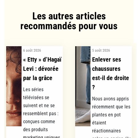
Les autres articles
recommandés pour vous​
6 août 2026
5 août 2026
« Etty » d’Hagaï
Enlever ses
Levi : dévorée
chaussures
par la grâce
est-il de droite
?
Les séries
télévisées se
Nous avons appris
suivent et ne se
récemment que les
ressemblent pas :
plantes en pot
conçues comme
étaient
des produits
réactionnaires
marketing uniques