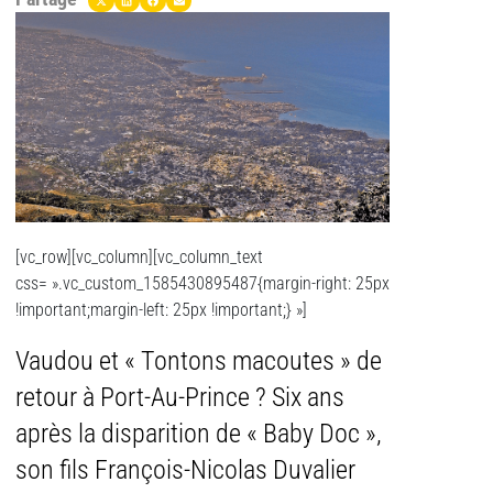
[vc_row][vc_column][vc_column_text
css= ».vc_custom_1585430895487{margin-right: 25px
!important;margin-left: 25px !important;} »]
Vaudou et « Tontons macoutes » de
retour à Port-Au-Prince ? Six ans
après la disparition de « Baby Doc »,
son fils François-Nicolas Duvalier