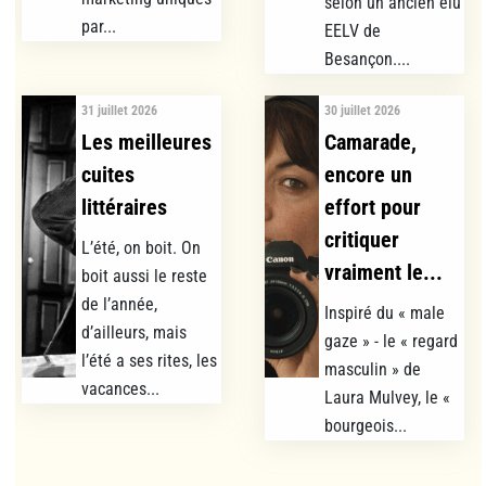
selon un ancien élu
par...
EELV de
Besançon....
31 juillet 2026
30 juillet 2026
Les meilleures
Camarade,
cuites
encore un
littéraires
effort pour
critiquer
L’été, on boit. On
vraiment le...
boit aussi le reste
de l’année,
Inspiré du « male
d’ailleurs, mais
gaze » - le « regard
l’été a ses rites, les
masculin » de
vacances...
Laura Mulvey, le «
bourgeois...