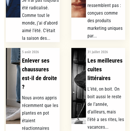
Je n’ai pas toujours
ressemblent pas :
été radicalisé.
conçues comme
Comme tout le
des produits
monde, j’ai d’abord
marketing uniques
aimé l’été. C’était
par...
la saison des...
5 août 2026
31 juillet 2026
Enlever ses
Les meilleures
chaussures
cuites
est-il de droite
littéraires
?
L’été, on boit. On
boit aussi le reste
Nous avons appris
de l’année,
récemment que les
d’ailleurs, mais
plantes en pot
l’été a ses rites, les
étaient
vacances...
réactionnaires