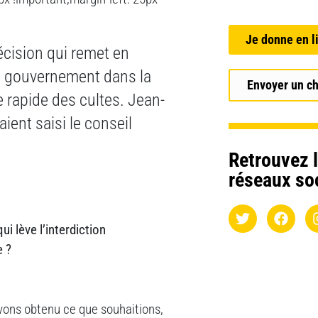
Je donne en l
écision qui remet en
le gouvernement dans la
Envoyer un c
e rapide des cultes. Jean-
aient saisi le conseil
Retrouvez l
réseaux so
i lève l’interdiction
e ?
avons obtenu ce que souhaitions,