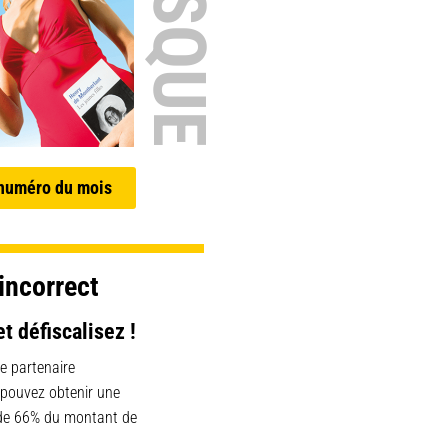
 numéro du mois
incorrect
et défiscalisez !
e partenaire
 pouvez obtenir une
 de 66% du montant de