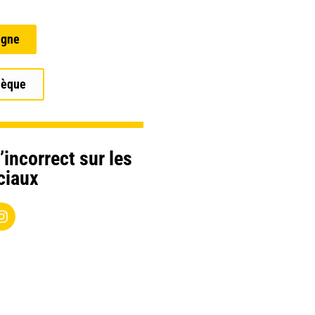
igne
hèque
’incorrect sur les
ciaux