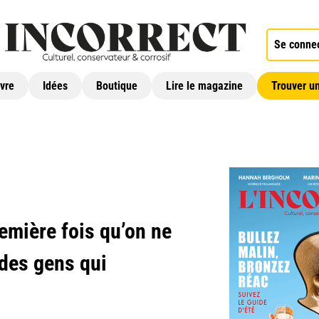
Se conne
ivre
Idées
Boutique
Lire le magazine
Trouver un
remière fois qu’on ne
 des gens qui