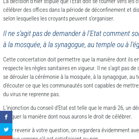
La décision d’hier stipule que l’Etat doit se tourner vers le
célébrer des offices dans la période de déconfinement et di
selon lesquelles les croyants peuvent s’organiser.
Il ne s’agit pas de demander à l’Etat comment so
à la mosquée, à la synagogue, au temple ou à l’ég
Cette concertation doit permettre que la manière dont ils en
respecte les règles sanitaires en vigueur. Il ne s’agit pas d
se dérouler la cérémonie à la mosquée, à la synagogue, au te
d’écouter ce que les communautés sont capables de mettre 
du virus ne reprenne pas.
L’injonction du conseil d’Etat est telle que le mardi 26, un d
indiquer la manière dont nous aurons le droit de célébrer.
Pour revenir à votre question, on regardera évidemment ave
et nous verrons s’il est satisfaisant ou non.