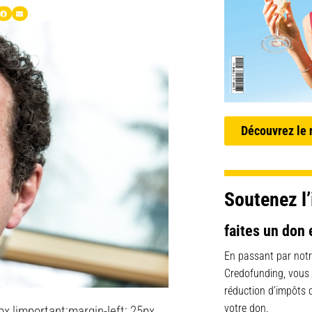
Découvrez le
Soutenez l’
faites un don 
En passant par notr
Credofunding, vous
réduction d’impôts
votre don.
 !important;margin-left: 25px