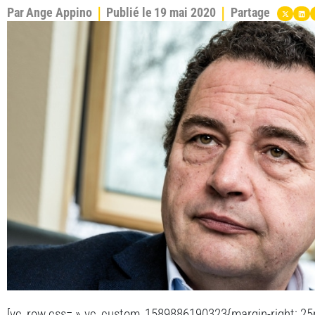
Par
Ange Appino
Publié le
19 mai 2020
Partage
[vc_row css= ».vc_custom_1589886190323{margin-right: 25px