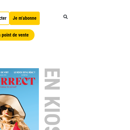
cter
Je m'abonne
 point de vente
EN KIOSQUE