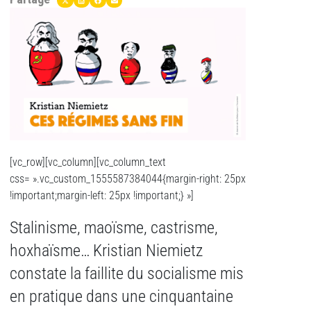
[vc_row][vc_column][vc_column_text
css= ».vc_custom_1555587384044{margin-right: 25px
!important;margin-left: 25px !important;} »]
Stalinisme, maoïsme, castrisme,
hoxhaïsme… Kristian Niemietz
constate la faillite du socialisme mis
en pratique dans une cinquantaine