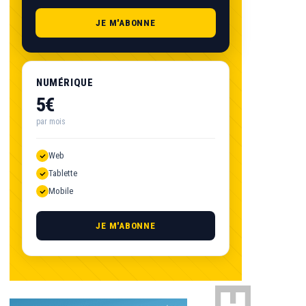
JE M'ABONNE
NUMÉRIQUE
5€
par mois
Web
Tablette
Mobile
JE M'ABONNE