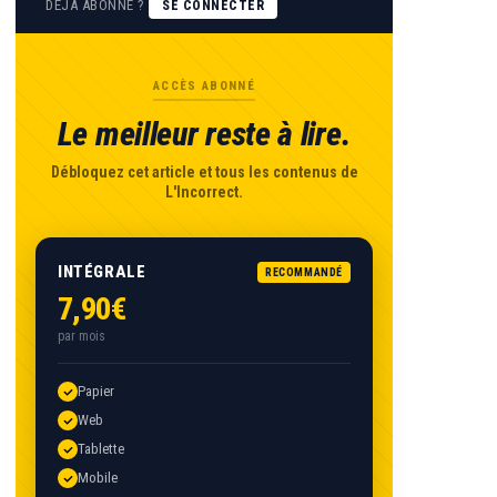
DÉJÀ ABONNÉ ?
SE CONNECTER
ACCÈS ABONNÉ
Le meilleur reste à lire.
Débloquez cet article et tous les contenus de
L'Incorrect.
INTÉGRALE
RECOMMANDÉ
7,90€
par mois
Papier
Web
Tablette
Mobile