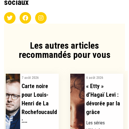
sociaux
Les autres articles
recommandés pour vous​
7 août 2026
6 août 2026
Carte noire
« Etty »
pour Louis-
d’Hagaï Levi :
Henri de La
dévorée par la
Rochefoucauld
grâce
:...
Les séries