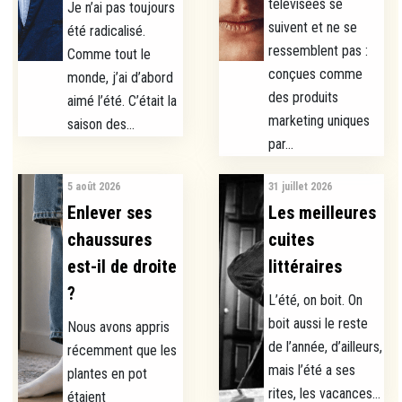
télévisées se
Je n’ai pas toujours
suivent et ne se
été radicalisé.
ressemblent pas :
Comme tout le
conçues comme
monde, j’ai d’abord
des produits
aimé l’été. C’était la
marketing uniques
saison des...
par...
5 août 2026
31 juillet 2026
Enlever ses
Les meilleures
chaussures
cuites
est-il de droite
littéraires
?
L’été, on boit. On
boit aussi le reste
Nous avons appris
de l’année, d’ailleurs,
récemment que les
mais l’été a ses
plantes en pot
rites, les vacances...
étaient