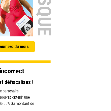
 numéro du mois
incorrect
et défiscalisez !
e partenaire
 pouvez obtenir une
 de 66% du montant de