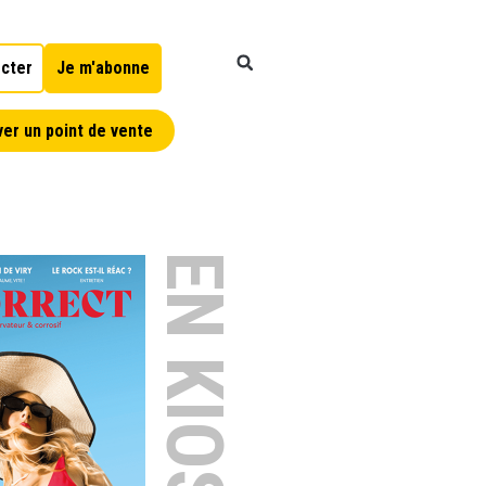
cter
Je m'abonne
er un point de vente
EN KIOSQUE