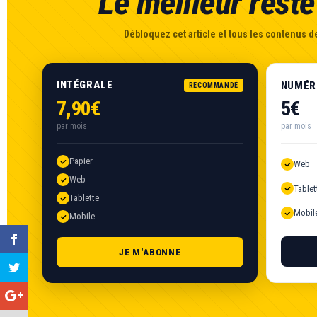
Le meilleur reste 
Débloquez cet article et tous les contenus de
INTÉGRALE
NUMÉR
RECOMMANDÉ
7,90€
5€
par mois
par mois
Papier
Web
Web
Tablet
Tablette
Mobil
Mobile
JE M'ABONNE