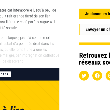
atée car intemporelle jusqu’à peu, de
Je donne en l
ui tirait grande fierté de son lien
t il était le chef, parfois rugueux il
tité sociale.
Envoyer un c
e et attaquée, jusqu’à ce que mort
 restait d’à peu près droit dans les
s, où elle rompit une à une les
Retrouvez l
ré mal gré, par imprégnation catholique
réseaux so
 – ce dissolvant
ECTER