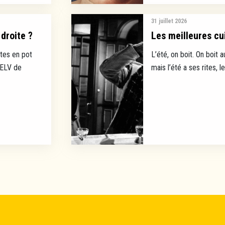
31 juillet 2026
droite ?
Les meilleures cui
tes en pot
L’été, on boit. On boit a
EELV de
mais l’été a ses rites, l