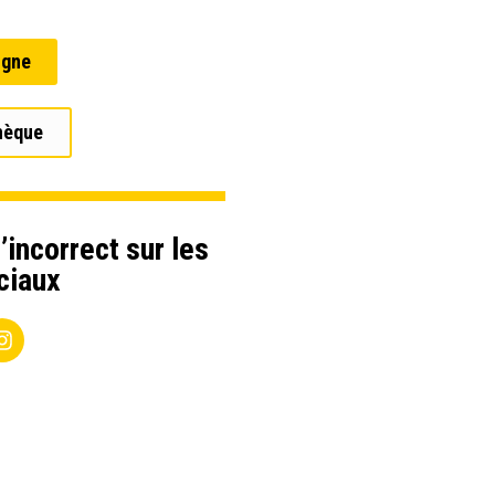
igne
hèque
’incorrect sur les
ciaux