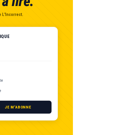
à lire.
 L'Incorrect.
IQUE
te
e
JE M'ABONNE