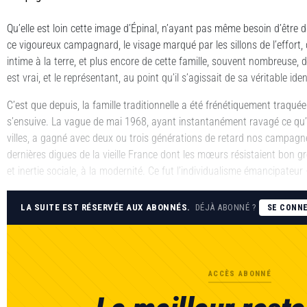
Qu’elle est loin cette image d’Épinal, n’ayant pas même besoin d’être d
ce vigoureux campagnard, le visage marqué par les sillons de l’effort, q
intime à la terre, et plus encore de cette famille, souvent nombreuse, don
est vrai, et le représentant, au point qu’il s’agissait de sa véritable iden
C’est que depuis, la famille traditionnelle a été frénétiquement traqué
s’ensuive. La vague de mai 1968, ayant instantanément ravagé ce qu’il
villes, a gagné avec deux ou trois générations de retard nos campagne
dernières digues de la vieille France dont les mœurs résistaient bon g
et inertie sociale, à la modernité. Ce fut l’individualisme émancipateur
LA SUITE EST RÉSERVÉE AUX ABONNÉS.
DÉJÀ ABONNÉ ?
SE CONN
ACCÈS ABONNÉ