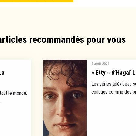
articles recommandés pour vous​
6 août 2026
La
« Etty » d’Hagaï L
Les séries télévisées s
conçues comme des prod
 tout le monde,
.