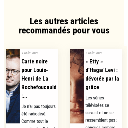
Les autres articles
recommandés pour vous​
7 août 2026
6 août 2026
Carte noire
« Etty »
pour Louis-
d’Hagaï Levi :
Henri de La
dévorée par la
Rochefoucauld
grâce
:...
Les séries
télévisées se
Je n’ai pas toujours
suivent et ne se
été radicalisé.
ressemblent pas :
Comme tout le
conçues comme