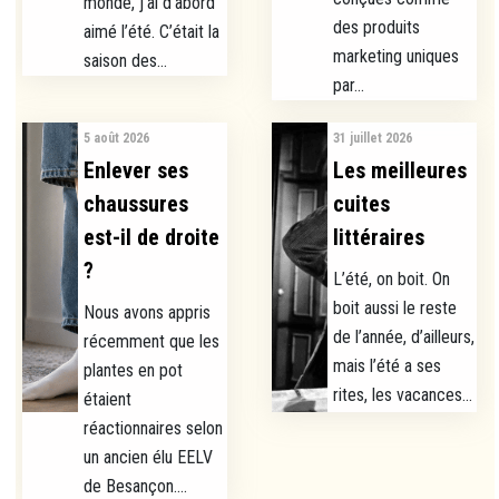
monde, j’ai d’abord
des produits
aimé l’été. C’était la
marketing uniques
saison des...
par...
5 août 2026
31 juillet 2026
Enlever ses
Les meilleures
chaussures
cuites
est-il de droite
littéraires
?
L’été, on boit. On
boit aussi le reste
Nous avons appris
de l’année, d’ailleurs,
récemment que les
mais l’été a ses
plantes en pot
rites, les vacances...
étaient
réactionnaires selon
un ancien élu EELV
de Besançon....