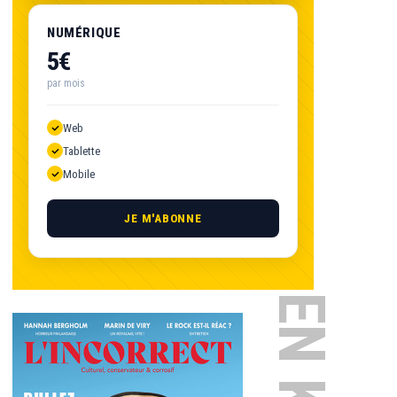
NUMÉRIQUE
5€
par mois
Web
Tablette
Mobile
JE M'ABONNE