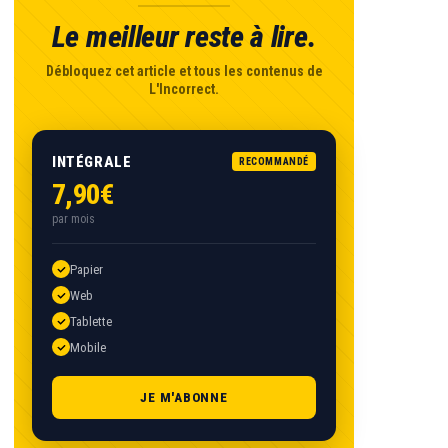
Le meilleur reste à lire.
Débloquez cet article et tous les contenus de
L'Incorrect.
INTÉGRALE
RECOMMANDÉ
7,90€
par mois
Papier
Web
Tablette
Mobile
JE M'ABONNE