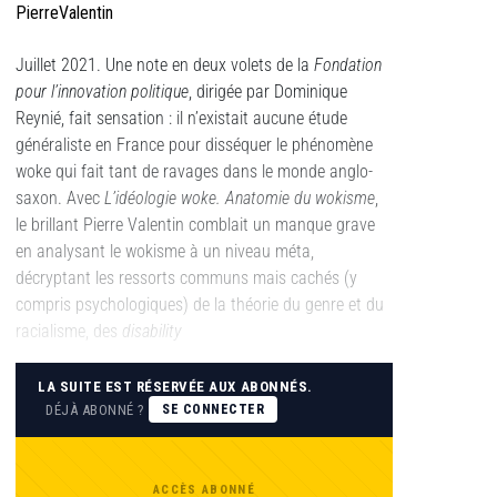
PierreValentin
Juillet 2021. Une note en deux volets de la
Fondation
pour l’innovation politique
, dirigée par Dominique
Reynié, fait sensation : il n’existait aucune étude
généraliste en France pour disséquer le phénomène
woke qui fait tant de ravages dans le monde anglo-
saxon. Avec
L’idéologie woke. Anatomie du wokisme
,
le brillant Pierre Valentin comblait un manque grave
en analysant le wokisme à un niveau méta,
décryptant les ressorts communs mais cachés (y
compris psychologiques) de la théorie du genre et du
racialisme, des
disability
LA SUITE EST RÉSERVÉE AUX ABONNÉS.
DÉJÀ ABONNÉ ?
SE CONNECTER
ACCÈS ABONNÉ