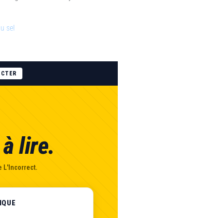
u sel
ECTER
à lire.
 L'Incorrect.
IQUE