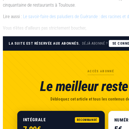
cinquantaine de restaurants à Toulouse.
Lire aussi :
Le savoir-faire des paludiers de Guérande : des racines et d
Vous n’êtes d’ailleurs pas strictement boucher,
LA SUITE EST RÉSERVÉE AUX ABONNÉS.
DÉJÀ ABONNÉ ?
SE CONN
ACCÈS ABONNÉ
Le meilleur reste 
Débloquez cet article et tous les contenus de
INTÉGRALE
NUMÉR
RECOMMANDÉ