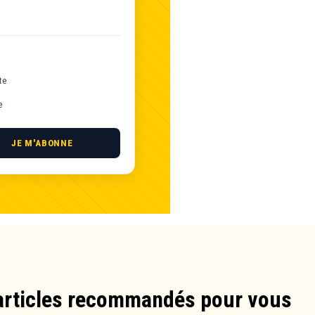
te
e
JE M'ABONNE
articles recommandés pour vous​