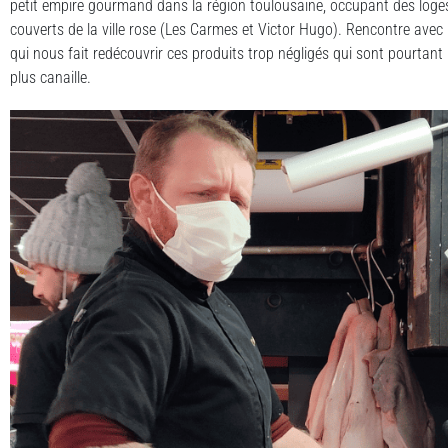
petit empire gourmand dans la région toulousaine, occupant des loge
couverts de la ville rose (Les Carmes et Victor Hugo). Rencontre av
qui nous fait redécouvrir ces produits trop négligés qui sont pourtant
plus canaille.