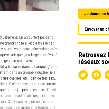
Je donne en l
Envoyer un c
actuellement. On a souffert pendant
re grand-chose à l’école finisse par
il y a une, voire deux, générations qu’on
Retrouvez l
 s’apercevoir que ça a largement évolué.
réseaux so
des gens en reconversion
ôt à travailler dans la banque : j’ai fait
terri dans un groupe industriel lié à
s des charges, etc. Rien de très sexy.
iens. C’est en discutant avec l’un de
iqué et que j’ai pris ce chemin. J’ai dû
ier passionnant. D’ailleurs, tous mes
on. C’est convivial, on ne s’ennuie
des loges de marché et je fournis une