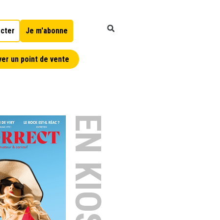
cter
Je m'abonne
er un point de vente
EN KIOSQUE