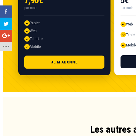
7,90€
5€
par mois
par mois
Papier
Web
Web
Tablet
Tablette
Mobil
Mobile
JE M'ABONNE
Les autres 