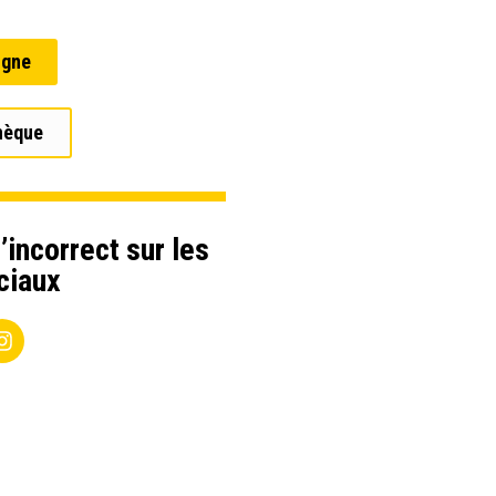
igne
hèque
’incorrect sur les
ciaux