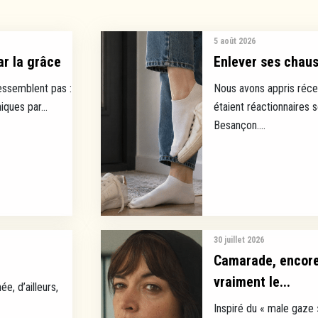
5 août 2026
ar la grâce
Enlever ses chauss
ressemblent pas :
Nous avons appris réce
ques par...
étaient réactionnaires 
Besançon....
30 juillet 2026
Camarade, encore 
vraiment le...
ée, d’ailleurs,
Inspiré du « male gaze 