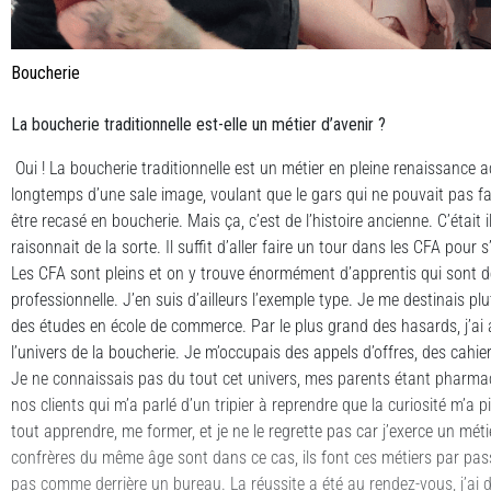
Boucherie
La boucherie traditionnelle est-elle un métier d’avenir ?
Oui ! La boucherie traditionnelle est un métier en pleine renaissance 
longtemps d’une sale image, voulant que le gars qui ne pouvait pas fai
être recasé en boucherie. Mais ça, c’est de l’histoire ancienne. C’était 
raisonnait de la sorte. Il suffit d’aller faire un tour dans les CFA pour
Les CFA sont pleins et on y trouve énormément d’apprentis qui sont 
professionnelle. J’en suis d’ailleurs l’exemple type. Je me destinais plut
des études en école de commerce. Par le plus grand des hasards, j’ai at
l’univers de la boucherie. Je m’occupais des appels d’offres, des cahier
Je ne connaissais pas du tout cet univers, mes parents étant pharmac
nos clients qui m’a parlé d’un tripier à reprendre que la curiosité m’a p
tout apprendre, me former, et je ne le regrette pas car j’exerce un mét
confrères du même âge sont dans ce cas, ils font ces métiers par passi
pas comme derrière un bureau. La réussite a été au rendez-vous, j’ai 