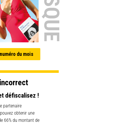
 numéro du mois
incorrect
et défiscalisez !
e partenaire
 pouvez obtenir une
 de 66% du montant de