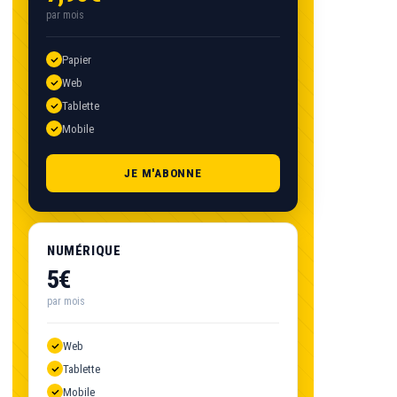
par mois
Papier
Web
Tablette
Mobile
JE M'ABONNE
NUMÉRIQUE
5€
par mois
Web
Tablette
Mobile