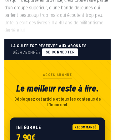
lorsqu’il s’exporte en province, c’est croire faire partie
d’un groupe supérieur, d’une bande de jeunes qui
parlent beaucoup trop mais qui écoutent trop peu.
Untel a écrit des livres ? Il a 40 ans de militantisme
derrière lui
LA SUITE EST RÉSERVÉE AUX ABONNÉS.
DÉJÀ ABONNÉ ?
SE CONNECTER
ACCÈS ABONNÉ
Le meilleur reste à lire.
Débloquez cet article et tous les contenus de
L'Incorrect.
INTÉGRALE
RECOMMANDÉ
7,90€