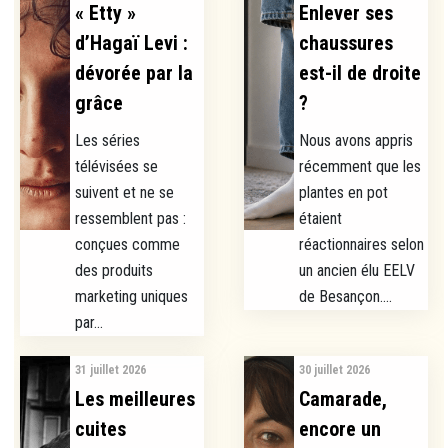
« Etty »
Enlever ses
d’Hagaï Levi :
chaussures
dévorée par la
est-il de droite
grâce
?
Les séries
Nous avons appris
télévisées se
récemment que les
suivent et ne se
plantes en pot
ressemblent pas :
étaient
conçues comme
réactionnaires selon
des produits
un ancien élu EELV
marketing uniques
de Besançon....
par...
31 juillet 2026
30 juillet 2026
Les meilleures
Camarade,
cuites
encore un