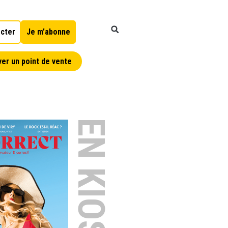
cter
Je m'abonne
er un point de vente
EN KIOSQUE