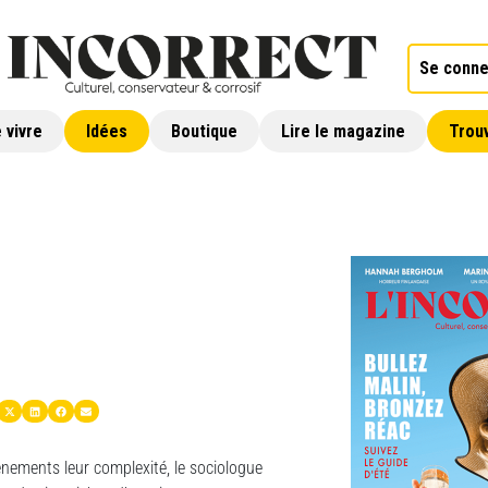
Se conne
 vivre
Idées
Boutique
Lire le magazine
Trouv
vénements leur complexité, le sociologue