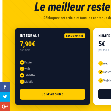
Le meilleur reste 
Débloquez cet article et tous les contenus de
INTÉGRALE
NUMÉR
RECOMMANDÉ
7,90€
5€
par mois
par mois
Papier
Web
Web
Tablet
Tablette
Mobil
Mobile
JE M'ABONNE