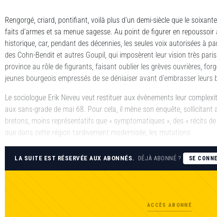
Rengorgé, criard, pontifiant, voilà plus d’un demi-siècle que le soixa
faits d’armes et sa menue sagesse. Au point de figurer en repoussoir a
historique, car, pendant des décennies, les seules voix autorisées à pa
des Cohn-Bendit et autres Goupil, qui imposèrent leur vision très paris
province au rôle de figurants, faisant oublier les grèves ouvrières, f
jeunes bourgeois empressés de se déniaiser avant d’embrasser leurs be
Le sociologue Erik Neveu veut restituer aux évènements leur complexité
aux sans-grade de mai 68. Pour cela, il mène son enquête, sollicitant 
bretons, moins représentatifs que « symptomatiques », des « récits de
que dans cette région tardivement modernisée, les mutations
LA SUITE EST RÉSERVÉE AUX ABONNÉS.
DÉJÀ ABONNÉ ?
SE CONN
ACCÈS ABONNÉ