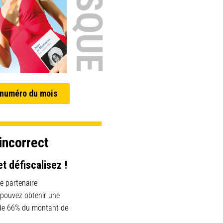
 numéro du mois
incorrect
et défiscalisez !
e partenaire
 pouvez obtenir une
 de 66% du montant de