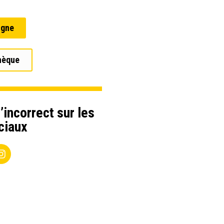
igne
hèque
’incorrect sur les
ciaux