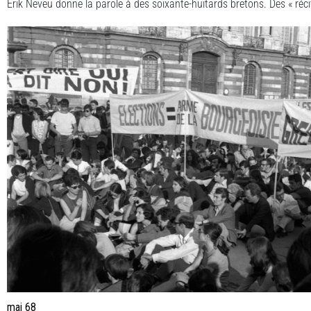
Erik Neveu donne la parole à des soixante-huitards bretons. Des « réci
mai 68