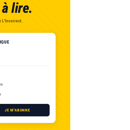
à lire.
 L'Incorrect.
IQUE
te
e
JE M'ABONNE