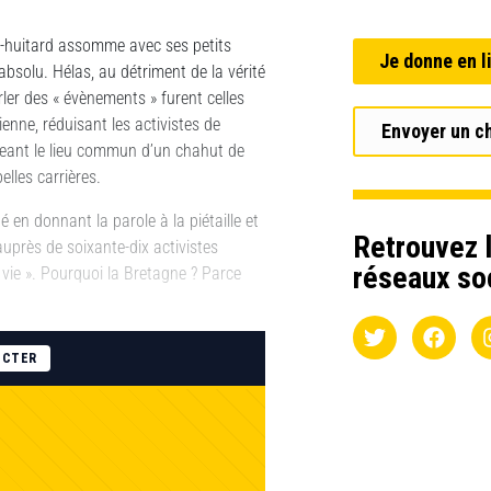
nte-huitard assomme avec ses petits
Je donne en l
bsolu. Hélas, au détriment de la vérité
rler des « évènements » furent celles
ienne, réduisant les activistes de
Envoyer un c
orgeant le lieu commun d’un chahut de
lles carrières.
 en donnant la parole à la piétaille et
Retrouvez l
auprès de soixante-dix activistes
réseaux so
 vie ». Pourquoi la Bretagne ? Parce
ECTER