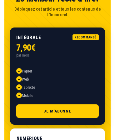
Débloquez cet article et tous les contenus de
L'Incorrect.
INTÉGRALE
RECOMMANDÉ
7,90€
par mois
Papier
Web
Tablette
Mobile
JE M'ABONNE
NUMÉRIQUE