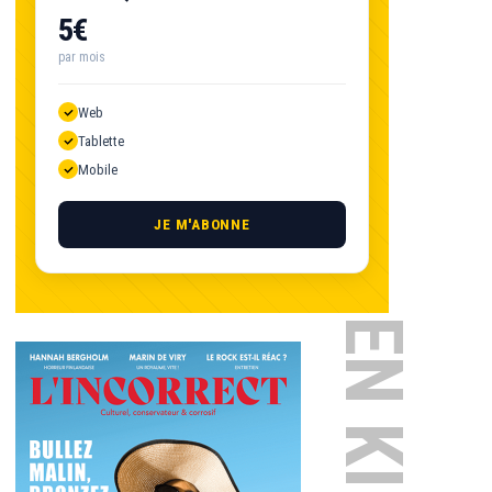
5€
par mois
Web
Tablette
Mobile
JE M'ABONNE