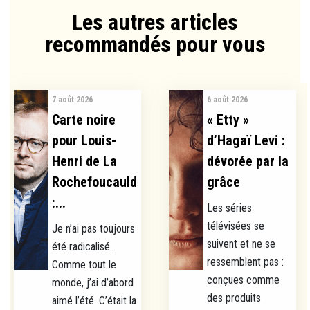
Les autres articles
recommandés pour vous​
7 août 2026
6 août 2026
Carte noire
« Etty »
pour Louis-
d’Hagaï Levi :
Henri de La
dévorée par la
Rochefoucauld
grâce
:...
Les séries
télévisées se
Je n’ai pas toujours
suivent et ne se
été radicalisé.
ressemblent pas :
Comme tout le
conçues comme
monde, j’ai d’abord
des produits
aimé l’été. C’était la