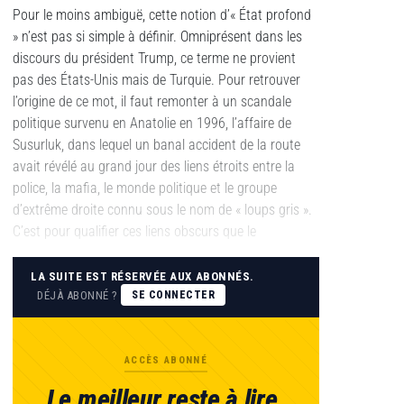
Pour le moins ambiguë, cette notion d’« État profond
» n’est pas si simple à définir. Omniprésent dans les
discours du président Trump, ce terme ne provient
pas des États-Unis mais de Turquie. Pour retrouver
l’origine de ce mot, il faut remonter à un scandale
politique survenu en Anatolie en 1996, l’affaire de
Susurluk, dans lequel un banal accident de la route
avait révélé au grand jour des liens étroits entre la
police, la mafia, le monde politique et le groupe
d’extrême droite connu sous le nom de « loups gris ».
C’est pour qualifier ces liens obscurs que le
LA SUITE EST RÉSERVÉE AUX ABONNÉS.
DÉJÀ ABONNÉ ?
SE CONNECTER
ACCÈS ABONNÉ
Le meilleur reste à lire.