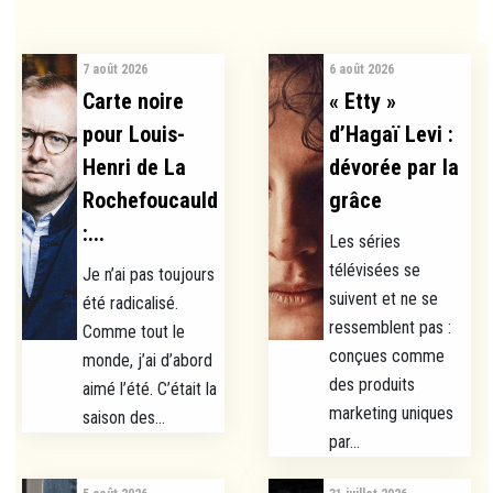
7 août 2026
6 août 2026
Carte noire
« Etty »
pour Louis-
d’Hagaï Levi :
Henri de La
dévorée par la
Rochefoucauld
grâce
:...
Les séries
télévisées se
Je n’ai pas toujours
suivent et ne se
été radicalisé.
ressemblent pas :
Comme tout le
conçues comme
monde, j’ai d’abord
des produits
aimé l’été. C’était la
marketing uniques
saison des...
par...