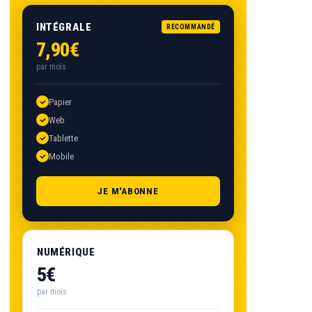
INTÉGRALE
RECOMMANDÉ
7,90€
par mois
Papier
Web
Tablette
Mobile
JE M'ABONNE
NUMÉRIQUE
5€
par mois