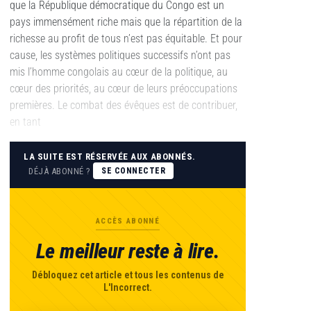
que la République démocratique du Congo est un
pays immensément riche mais que la répartition de la
richesse au profit de tous n’est pas équitable. Et pour
cause, les systèmes politiques successifs n’ont pas
mis l’homme congolais au cœur de la politique, au
cœur des priorités, au cœur de leurs préoccupations
premières. Le combat des évêques est de contribuer,
en tant
LA SUITE EST RÉSERVÉE AUX ABONNÉS.
DÉJÀ ABONNÉ ?
SE CONNECTER
ACCÈS ABONNÉ
Le meilleur reste à lire.
Débloquez cet article et tous les contenus de
L'Incorrect.